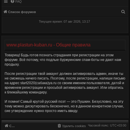
FAQ
П
Список форумов
о
Текущее время: 07 авг 2026, 13:17
и
с
к
www.plastun-kuban.ru - Общие правила
Товарищ! Будь готов познать страдания при регистрации на этом
форуме. Всё потому, что подлые буржуинские спам-боты не дают нам
продыху.
После регистрации твой аккаунт должен активировать админ, иначе ты
не сможешь ничего писать. Поэтому, после регистрации, напиши письмо
на адрес start2020(сабака)ya.ru со своим именем пользователя, датой и
временем регистрации и просьбой активировать аккаунт. Или обратись
к ближайшему командиру.
И помни! Самый крутой русский поэт — это Пушкин. Безусловно, на эту
тему можно дискутировать бесконечно, но в данном конкретном случае,
сие утверждение нужно просто иметь ввиду.
Часовой пояс:
UTC+03:00
Список форумов
Удалить cookies