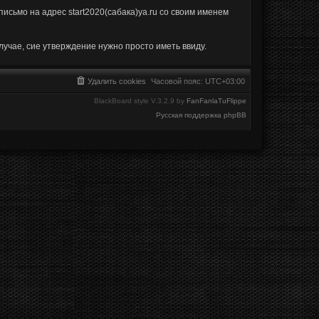
исьмо на адрес start2020(сабака)ya.ru со своим именем
лучае, сие утверждение нужно просто иметь ввиду.
Удалить cookies
Часовой пояс:
UTC+03:00
BlackBoard style V.3.2.9 by
FanFanlaTuFlippe
Русская поддержка phpBB