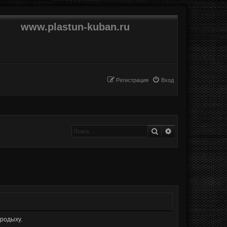
www.plastun-kuban.ru
Регистрация
Вход
Поиск
Расширенный п
продыху.