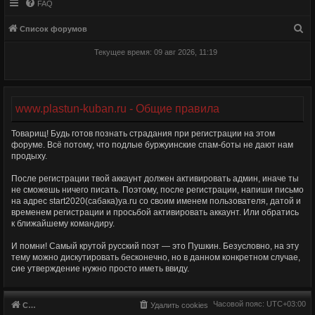
FAQ
П
Список форумов
о
Текущее время: 09 авг 2026, 11:19
и
с
к
www.plastun-kuban.ru - Общие правила
Товарищ! Будь готов познать страдания при регистрации на этом
форуме. Всё потому, что подлые буржуинские спам-боты не дают нам
продыху.
После регистрации твой аккаунт должен активировать админ, иначе ты
не сможешь ничего писать. Поэтому, после регистрации, напиши письмо
на адрес start2020(сабака)ya.ru со своим именем пользователя, датой и
временем регистрации и просьбой активировать аккаунт. Или обратись
к ближайшему командиру.
И помни! Самый крутой русский поэт — это Пушкин. Безусловно, на эту
тему можно дискутировать бесконечно, но в данном конкретном случае,
сие утверждение нужно просто иметь ввиду.
Часовой пояс:
UTC+03:00
Список форумов
Удалить cookies