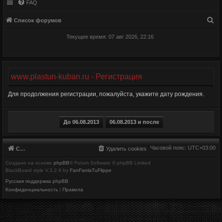
FAQ
П
Список форумов
о
Текущее время: 07 авг 2026, 22:16
и
с
к
www.plastun-kuban.ru - Регистрация
Для продолжения регистрации, пожалуйста, укажите дату рождения.
Часовой пояс:
UTC+03:00
Список форумов
Удалить cookies
Создано на основе
phpBB
® Forum Software © phpBB Limited
BlackBoard style V.3.2.9 by
FanFanlaTuFlippe
Русская поддержка phpBB
Конфиденциальность
|
Правила