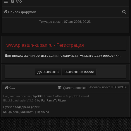
FAQ
П
Список форумов
о
Текущее время: 07 авг 2026, 09:23
и
с
к
www.plastun-kuban.ru - Регистрация
Для продолжения регистрации, пожалуйста, укажите дату рождения.
Часовой пояс:
UTC+03:00
Список форумов
Удалить cookies
Создано на основе
phpBB
® Forum Software © phpBB Limited
BlackBoard style V.3.2.9 by
FanFanlaTuFlippe
Русская поддержка phpBB
Конфиденциальность
|
Правила