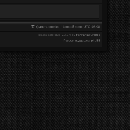
Удалить cookies
Часовой пояс:
UTC+03:00
BlackBoard style V.3.2.9 by
FanFanlaTuFlippe
Русская поддержка phpBB