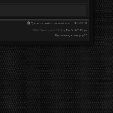
Удалить cookies
Часовой пояс:
UTC+03:00
BlackBoard style V.3.2.9 by
FanFanlaTuFlippe
Русская поддержка phpBB