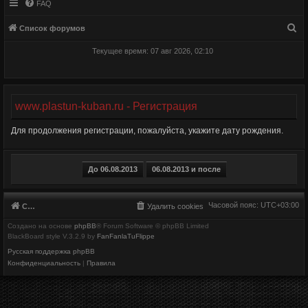
FAQ
П
Список форумов
о
Текущее время: 07 авг 2026, 02:10
и
с
к
www.plastun-kuban.ru - Регистрация
Для продолжения регистрации, пожалуйста, укажите дату рождения.
Часовой пояс:
UTC+03:00
Список форумов
Удалить cookies
Создано на основе
phpBB
® Forum Software © phpBB Limited
BlackBoard style V.3.2.9 by
FanFanlaTuFlippe
Русская поддержка phpBB
Конфиденциальность
|
Правила