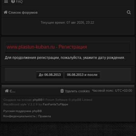
FAQ
П
Список форумов
о
Текущее время: 07 авг 2026, 23:22
и
с
к
www.plastun-kuban.ru - Регистрация
Для продолжения регистрации, пожалуйста, укажите дату рождения.
Часовой пояс:
UTC+03:00
Список форумов
Удалить cookies
Создано на основе
phpBB
® Forum Software © phpBB Limited
BlackBoard style V.3.2.9 by
FanFanlaTuFlippe
Русская поддержка phpBB
Конфиденциальность
|
Правила