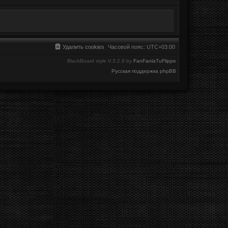
Удалить cookies
Часовой пояс:
UTC+03:00
BlackBoard style V.3.2.9 by
FanFanlaTuFlippe
Русская поддержка phpBB