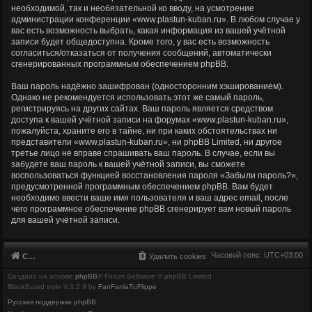
необходимой, так и необязательной ко вводу, на усмотрение
администрации конференции «www.plastun-kuban.ru». В любом случае у
вас есть возможность выбрать, какая информация из вашей учётной
записи будет общедоступна. Кроме того, у вас есть возможность
согласиться/отказаться от получения сообщений, автоматически
сгенерированных программным обеспечением phpBB.
Ваш пароль надёжно зашифрован (односторонним хэшированием).
Однако не рекомендуется использовать этот же самый пароль,
регистрируясь на других сайтах. Ваш пароль является средством
доступа к вашей учётной записи на форумах «www.plastun-kuban.ru»,
пожалуйста, храните его в тайне, ни при каких обстоятельствах ни
представители «www.plastun-kuban.ru», ни phpBB Limited, ни другое
третье лицо не вправе спрашивать ваш пароль. В случае, если вы
забудете ваш пароль к вашей учётной записи, вы сможете
воспользоваться функцией восстановления пароля «Забыли пароль?»,
предусмотренной программным обеспечением phpBB. Вам будет
необходимо ввести ваше имя пользователя и ваш адрес email, после
чего программное обеспечение phpBB сгенерирует вам новый пароль
для вашей учётной записи.
Часовой пояс:
UTC+03:00
Список форумов
Удалить cookies
Создано на основе
phpBB
® Forum Software © phpBB Limited
BlackBoard style V.3.2.9 by
FanFanlaTuFlippe
Русская поддержка phpBB