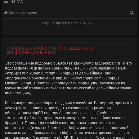
FAQ
П
Список форумов
о
Текущее время: 09 авг 2026, 00:22
и
с
к
www.plastun-kuban.ru - Соглашение о
конфиденциальности
Это соглашение подробно объясняет, как «www.plastun-kuban.ru» и его
подразделения (в дальнейшем «мы», «наш», «www.plastun-kuban.ru»,
«http://plastun-kuban.ru/forum») и phpBB (в дальнейшем «они»,
«программное обеспечение phpBB», «www.phpbb.com», «phpBB
Limited», «phpBB Teams») используют информацию, полученную во
время любой из ваших пользовательских сессий (в дальнейшем «ваша
информация»).
Ваша информация собирается двумя способами. Во-первых, просмотр
«www.plastun-kuban.ru» приведёт к созданию программным
обеспечением phpBB определённого числа cookies (небольшие
текстовые файлы, загружаемые в папку временных файлов вашего
браузера). Первые две cookie содержат только идентификатор
пользователя (в дальнейшем «user-id») и идентификатор анонимной
сессии (в дальнейшем «session-id»), автоматически присвоенные вам
программным обеспечением phpBB. Третья cookie будет создана после