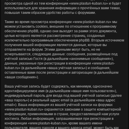
просмотра одной из тем конференции «www.plastun-kuban.ru» и будет
использоваться для хранения информации о прочтённых вами темах,
повышая таким образом удобство работы с форумами.
Также во время просмотра конференции «www.plastun-kuban.ru» мы
можем установить cookies, внешние по отношению к программному
обеспечению phpBB, однако они выходят за рамки этого документа,
целью которого является рассмотрение страниц, созданных
исключительно программным обеспечением phpBB. Вторым источником
получения вашей информации являются данные, которые вы
отправляете на форум. Этими данными могут быть, но не
исчерпываются, следующие данные: сообщения, размещённые под
учётной записью Гостя (в дальнейшем «анонимные сообщения»),
данные, указанные при регистрации в конференции «www.plastun-
kuban.ru» (в дальнейшем «ваша учётная запись») и сообщения,
оставленные вами после регистрации и авторизации (в дальнейшем
«ваши сообщения»).
Ваша учётная запись будет содержать, как минимум, однозначно
идентифицируемое имя (в дальнейшем «ваше имя пользователя»),
индивидуальный пароль для входа под вашей учётной записью (далее
«ваш пароль») и реальный адрес email (в дальнейшем «ваш адрес
email»). Ваша информация из вашей учётной записи на форумах
«www.plastun-kuban.ru» охраняется законами о защите компьютерной
информации, применяемыми в стране, предоставляющей нам услуги
хостинга. Любая информация, запрашиваемая при регистрации в
конференции «www.plastun-kuban.ru», кроме вашего имени
пользователя, вашего пароля и вашего адреса email, может быть как