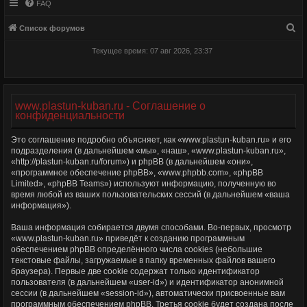
FAQ
П
Список форумов
о
Текущее время: 07 авг 2026, 23:37
и
с
к
www.plastun-kuban.ru - Соглашение о
конфиденциальности
Это соглашение подробно объясняет, как «www.plastun-kuban.ru» и его
подразделения (в дальнейшем «мы», «наш», «www.plastun-kuban.ru»,
«http://plastun-kuban.ru/forum») и phpBB (в дальнейшем «они»,
«программное обеспечение phpBB», «www.phpbb.com», «phpBB
Limited», «phpBB Teams») используют информацию, полученную во
время любой из ваших пользовательских сессий (в дальнейшем «ваша
информация»).
Ваша информация собирается двумя способами. Во-первых, просмотр
«www.plastun-kuban.ru» приведёт к созданию программным
обеспечением phpBB определённого числа cookies (небольшие
текстовые файлы, загружаемые в папку временных файлов вашего
браузера). Первые две cookie содержат только идентификатор
пользователя (в дальнейшем «user-id») и идентификатор анонимной
сессии (в дальнейшем «session-id»), автоматически присвоенные вам
программным обеспечением phpBB. Третья cookie будет создана после