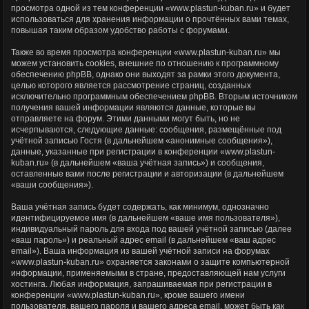
просмотра одной из тем конференции «www.plastun-kuban.ru» и будет
использоваться для хранения информации о прочтённых вами темах,
повышая таким образом удобство работы с форумами.
Также во время просмотра конференции «www.plastun-kuban.ru» мы
можем установить cookies, внешние по отношению к программному
обеспечению phpBB, однако они выходят за рамки этого документа,
целью которого является рассмотрение страниц, созданных
исключительно программным обеспечением phpBB. Вторым источником
получения вашей информации являются данные, которые вы
отправляете на форум. Этими данными могут быть, но не
исчерпываются, следующие данные: сообщения, размещённые под
учётной записью Гостя (в дальнейшем «анонимные сообщения»),
данные, указанные при регистрации в конференции «www.plastun-
kuban.ru» (в дальнейшем «ваша учётная запись») и сообщения,
оставленные вами после регистрации и авторизации (в дальнейшем
«ваши сообщения»).
Ваша учётная запись будет содержать, как минимум, однозначно
идентифицируемое имя (в дальнейшем «ваше имя пользователя»),
индивидуальный пароль для входа под вашей учётной записью (далее
«ваш пароль») и реальный адрес email (в дальнейшем «ваш адрес
email»). Ваша информация из вашей учётной записи на форумах
«www.plastun-kuban.ru» охраняется законами о защите компьютерной
информации, применяемыми в стране, предоставляющей нам услуги
хостинга. Любая информация, запрашиваемая при регистрации в
конференции «www.plastun-kuban.ru», кроме вашего имени
пользователя, вашего пароля и вашего адреса email, может быть как