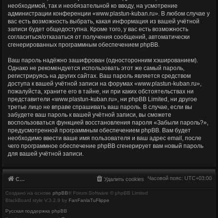
необходимой, так и необязательной ко вводу, на усмотрение
администрации конференции «www.plastun-kuban.ru». В любом случае у
вас есть возможность выбрать, какая информация из вашей учётной
записи будет общедоступна. Кроме того, у вас есть возможность
согласиться/отказаться от получения сообщений, автоматически
сгенерированных программным обеспечением phpBB.
Ваш пароль надёжно зашифрован (односторонним хэшированием).
Однако не рекомендуется использовать этот же самый пароль,
регистрируясь на других сайтах. Ваш пароль является средством
доступа к вашей учётной записи на форумах «www.plastun-kuban.ru»,
пожалуйста, храните его в тайне, ни при каких обстоятельствах ни
представители «www.plastun-kuban.ru», ни phpBB Limited, ни другое
третье лицо не вправе спрашивать ваш пароль. В случае, если вы
забудете ваш пароль к вашей учётной записи, вы сможете
воспользоваться функцией восстановления пароля «Забыли пароль?»,
предусмотренной программным обеспечением phpBB. Вам будет
необходимо ввести ваше имя пользователя и ваш адрес email, после
чего программное обеспечение phpBB сгенерирует вам новый пароль
для вашей учётной записи.
Часовой пояс:
UTC+03:00
Список форумов
Удалить cookies
Создано на основе
phpBB
® Forum Software © phpBB Limited
BlackBoard style V.3.2.9 by
FanFanlaTuFlippe
Русская поддержка phpBB