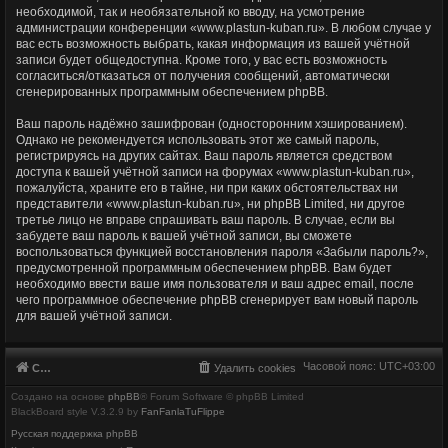
необходимой, так и необязательной ко вводу, на усмотрение
администрации конференции «www.plastun-kuban.ru». В любом случае у
вас есть возможность выбрать, какая информация из вашей учётной
записи будет общедоступна. Кроме того, у вас есть возможность
согласиться/отказаться от получения сообщений, автоматически
сгенерированных программным обеспечением phpBB.
Ваш пароль надёжно зашифрован (односторонним хэшированием).
Однако не рекомендуется использовать этот же самый пароль,
регистрируясь на других сайтах. Ваш пароль является средством
доступа к вашей учётной записи на форумах «www.plastun-kuban.ru»,
пожалуйста, храните его в тайне, ни при каких обстоятельствах ни
представители «www.plastun-kuban.ru», ни phpBB Limited, ни другое
третье лицо не вправе спрашивать ваш пароль. В случае, если вы
забудете ваш пароль к вашей учётной записи, вы сможете
воспользоваться функцией восстановления пароля «Забыли пароль?»,
предусмотренной программным обеспечением phpBB. Вам будет
необходимо ввести ваше имя пользователя и ваш адрес email, после
чего программное обеспечение phpBB сгенерирует вам новый пароль
для вашей учётной записи.
Часовой пояс:
UTC+03:00
Список форумов
Удалить cookies
Создано на основе
phpBB
® Forum Software © phpBB Limited
BlackBoard style V.3.2.9 by
FanFanlaTuFlippe
Русская поддержка phpBB