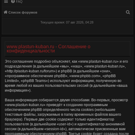
FAQ
П
Список форумов
о
Текущее время: 07 авг 2026, 04:28
и
с
к
www.plastun-kuban.ru - Соглашение о
конфиденциальности
Это соглашение подробно объясняет, как «www.plastun-kuban.ru» и его
подразделения (в дальнейшем «мы», «наш», «www.plastun-kuban.ru»,
«http://plastun-kuban.ru/forum») и phpBB (в дальнейшем «они»,
«программное обеспечение phpBB», «www.phpbb.com», «phpBB
Limited», «phpBB Teams») используют информацию, полученную во
время любой из ваших пользовательских сессий (в дальнейшем «ваша
информация»).
Ваша информация собирается двумя способами. Во-первых, просмотр
«www.plastun-kuban.ru» приведёт к созданию программным
обеспечением phpBB определённого числа cookies (небольшие
текстовые файлы, загружаемые в папку временных файлов вашего
браузера). Первые две cookie содержат только идентификатор
пользователя (в дальнейшем «user-id») и идентификатор анонимной
сессии (в дальнейшем «session-id»), автоматически присвоенные вам
программным обеспечением phpBB. Третья cookie будет создана после