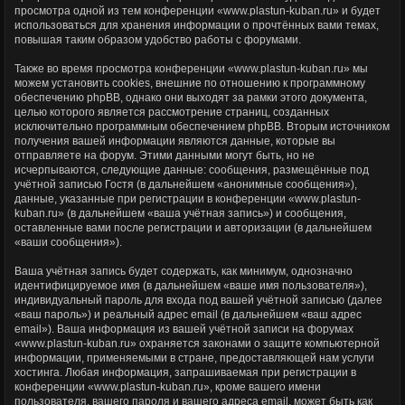
просмотра одной из тем конференции «www.plastun-kuban.ru» и будет
использоваться для хранения информации о прочтённых вами темах,
повышая таким образом удобство работы с форумами.
Также во время просмотра конференции «www.plastun-kuban.ru» мы
можем установить cookies, внешние по отношению к программному
обеспечению phpBB, однако они выходят за рамки этого документа,
целью которого является рассмотрение страниц, созданных
исключительно программным обеспечением phpBB. Вторым источником
получения вашей информации являются данные, которые вы
отправляете на форум. Этими данными могут быть, но не
исчерпываются, следующие данные: сообщения, размещённые под
учётной записью Гостя (в дальнейшем «анонимные сообщения»),
данные, указанные при регистрации в конференции «www.plastun-
kuban.ru» (в дальнейшем «ваша учётная запись») и сообщения,
оставленные вами после регистрации и авторизации (в дальнейшем
«ваши сообщения»).
Ваша учётная запись будет содержать, как минимум, однозначно
идентифицируемое имя (в дальнейшем «ваше имя пользователя»),
индивидуальный пароль для входа под вашей учётной записью (далее
«ваш пароль») и реальный адрес email (в дальнейшем «ваш адрес
email»). Ваша информация из вашей учётной записи на форумах
«www.plastun-kuban.ru» охраняется законами о защите компьютерной
информации, применяемыми в стране, предоставляющей нам услуги
хостинга. Любая информация, запрашиваемая при регистрации в
конференции «www.plastun-kuban.ru», кроме вашего имени
пользователя, вашего пароля и вашего адреса email, может быть как