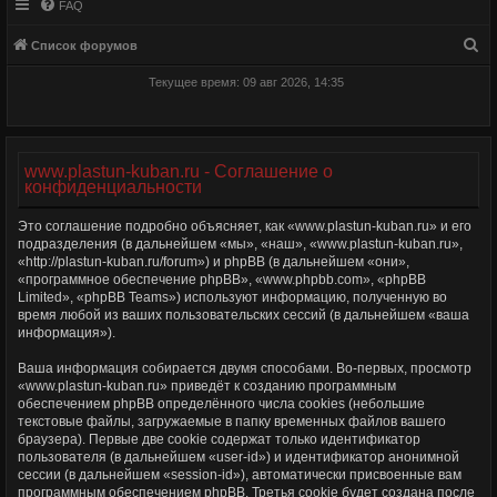
FAQ
П
Список форумов
о
Текущее время: 09 авг 2026, 14:35
и
с
к
www.plastun-kuban.ru - Соглашение о
конфиденциальности
Это соглашение подробно объясняет, как «www.plastun-kuban.ru» и его
подразделения (в дальнейшем «мы», «наш», «www.plastun-kuban.ru»,
«http://plastun-kuban.ru/forum») и phpBB (в дальнейшем «они»,
«программное обеспечение phpBB», «www.phpbb.com», «phpBB
Limited», «phpBB Teams») используют информацию, полученную во
время любой из ваших пользовательских сессий (в дальнейшем «ваша
информация»).
Ваша информация собирается двумя способами. Во-первых, просмотр
«www.plastun-kuban.ru» приведёт к созданию программным
обеспечением phpBB определённого числа cookies (небольшие
текстовые файлы, загружаемые в папку временных файлов вашего
браузера). Первые две cookie содержат только идентификатор
пользователя (в дальнейшем «user-id») и идентификатор анонимной
сессии (в дальнейшем «session-id»), автоматически присвоенные вам
программным обеспечением phpBB. Третья cookie будет создана после