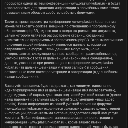
просмотра одной из тем конференции «www.plastun-kuban.ru» и будет
использоваться для хранения информации о прочтённых вами темах,
повышая таким образом удобство работы с форумами.
Также во время просмотра конференции «www.plastun-kuban.ru» мы
можем установить cookies, внешние по отношению к программному
обеспечению phpBB, однако они выходят за рамки этого документа,
целью которого является рассмотрение страниц, созданных
исключительно программным обеспечением phpBB. Вторым источником
получения вашей информации являются данные, которые вы
отправляете на форум. Этими данными могут быть, но не
исчерпываются, следующие данные: сообщения, размещённые под
учётной записью Гостя (в дальнейшем «анонимные сообщения»),
данные, указанные при регистрации в конференции «www.plastun-
kuban.ru» (в дальнейшем «ваша учётная запись») и сообщения,
оставленные вами после регистрации и авторизации (в дальнейшем
«ваши сообщения»).
Ваша учётная запись будет содержать, как минимум, однозначно
идентифицируемое имя (в дальнейшем «ваше имя пользователя»),
индивидуальный пароль для входа под вашей учётной записью (далее
«ваш пароль») и реальный адрес email (в дальнейшем «ваш адрес
email»). Ваша информация из вашей учётной записи на форумах
«www.plastun-kuban.ru» охраняется законами о защите компьютерной
информации, применяемыми в стране, предоставляющей нам услуги
хостинга. Любая информация, запрашиваемая при регистрации в
конференции «www.plastun-kuban.ru», кроме вашего имени
пользователя, вашего пароля и вашего адреса email, может быть как