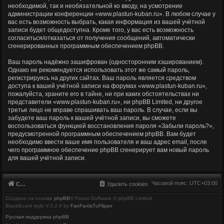
необходимой, так и необязательной ко вводу, на усмотрение
администрации конференции «www.plastun-kuban.ru». В любом случае у
вас есть возможность выбрать, какая информация из вашей учётной
записи будет общедоступна. Кроме того, у вас есть возможность
согласиться/отказаться от получения сообщений, автоматически
сгенерированных программным обеспечением phpBB.
Ваш пароль надёжно зашифрован (односторонним хэшированием).
Однако не рекомендуется использовать этот же самый пароль,
регистрируясь на других сайтах. Ваш пароль является средством
доступа к вашей учётной записи на форумах «www.plastun-kuban.ru»,
пожалуйста, храните его в тайне, ни при каких обстоятельствах ни
представители «www.plastun-kuban.ru», ни phpBB Limited, ни другое
третье лицо не вправе спрашивать ваш пароль. В случае, если вы
забудете ваш пароль к вашей учётной записи, вы сможете
воспользоваться функцией восстановления пароля «Забыли пароль?»,
предусмотренной программным обеспечением phpBB. Вам будет
необходимо ввести ваше имя пользователя и ваш адрес email, после
чего программное обеспечение phpBB сгенерирует вам новый пароль
для вашей учётной записи.
Часовой пояс:
UTC+03:00
Список форумов
Удалить cookies
Создано на основе
phpBB
® Forum Software © phpBB Limited
BlackBoard style V.3.2.9 by
FanFanlaTuFlippe
Русская поддержка phpBB