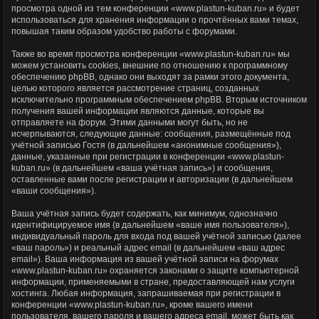
просмотра одной из тем конференции «www.plastun-kuban.ru» и будет
использоваться для хранения информации о прочтённых вами темах,
повышая таким образом удобство работы с форумами.
Также во время просмотра конференции «www.plastun-kuban.ru» мы
можем установить cookies, внешние по отношению к программному
обеспечению phpBB, однако они выходят за рамки этого документа,
целью которого является рассмотрение страниц, созданных
исключительно программным обеспечением phpBB. Вторым источником
получения вашей информации являются данные, которые вы
отправляете на форум. Этими данными могут быть, но не
исчерпываются, следующие данные: сообщения, размещённые под
учётной записью Гостя (в дальнейшем «анонимные сообщения»),
данные, указанные при регистрации в конференции «www.plastun-
kuban.ru» (в дальнейшем «ваша учётная запись») и сообщения,
оставленные вами после регистрации и авторизации (в дальнейшем
«ваши сообщения»).
Ваша учётная запись будет содержать, как минимум, однозначно
идентифицируемое имя (в дальнейшем «ваше имя пользователя»),
индивидуальный пароль для входа под вашей учётной записью (далее
«ваш пароль») и реальный адрес email (в дальнейшем «ваш адрес
email»). Ваша информация из вашей учётной записи на форумах
«www.plastun-kuban.ru» охраняется законами о защите компьютерной
информации, применяемыми в стране, предоставляющей нам услуги
хостинга. Любая информация, запрашиваемая при регистрации в
конференции «www.plastun-kuban.ru», кроме вашего имени
пользователя, вашего пароля и вашего адреса email, может быть как