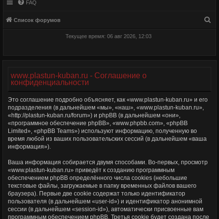
FAQ
П
Список форумов
о
Текущее время: 06 авг 2026, 12:03
и
с
к
www.plastun-kuban.ru - Соглашение о
конфиденциальности
Это соглашение подробно объясняет, как «www.plastun-kuban.ru» и его
подразделения (в дальнейшем «мы», «наш», «www.plastun-kuban.ru»,
«http://plastun-kuban.ru/forum») и phpBB (в дальнейшем «они»,
«программное обеспечение phpBB», «www.phpbb.com», «phpBB
Limited», «phpBB Teams») используют информацию, полученную во
время любой из ваших пользовательских сессий (в дальнейшем «ваша
информация»).
Ваша информация собирается двумя способами. Во-первых, просмотр
«www.plastun-kuban.ru» приведёт к созданию программным
обеспечением phpBB определённого числа cookies (небольшие
текстовые файлы, загружаемые в папку временных файлов вашего
браузера). Первые две cookie содержат только идентификатор
пользователя (в дальнейшем «user-id») и идентификатор анонимной
сессии (в дальнейшем «session-id»), автоматически присвоенные вам
программным обеспечением phpBB. Третья cookie будет создана после