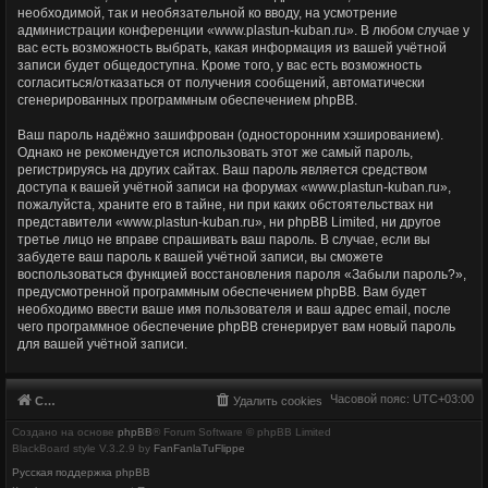
необходимой, так и необязательной ко вводу, на усмотрение
администрации конференции «www.plastun-kuban.ru». В любом случае у
вас есть возможность выбрать, какая информация из вашей учётной
записи будет общедоступна. Кроме того, у вас есть возможность
согласиться/отказаться от получения сообщений, автоматически
сгенерированных программным обеспечением phpBB.
Ваш пароль надёжно зашифрован (односторонним хэшированием).
Однако не рекомендуется использовать этот же самый пароль,
регистрируясь на других сайтах. Ваш пароль является средством
доступа к вашей учётной записи на форумах «www.plastun-kuban.ru»,
пожалуйста, храните его в тайне, ни при каких обстоятельствах ни
представители «www.plastun-kuban.ru», ни phpBB Limited, ни другое
третье лицо не вправе спрашивать ваш пароль. В случае, если вы
забудете ваш пароль к вашей учётной записи, вы сможете
воспользоваться функцией восстановления пароля «Забыли пароль?»,
предусмотренной программным обеспечением phpBB. Вам будет
необходимо ввести ваше имя пользователя и ваш адрес email, после
чего программное обеспечение phpBB сгенерирует вам новый пароль
для вашей учётной записи.
Часовой пояс:
UTC+03:00
Список форумов
Удалить cookies
Создано на основе
phpBB
® Forum Software © phpBB Limited
BlackBoard style V.3.2.9 by
FanFanlaTuFlippe
Русская поддержка phpBB