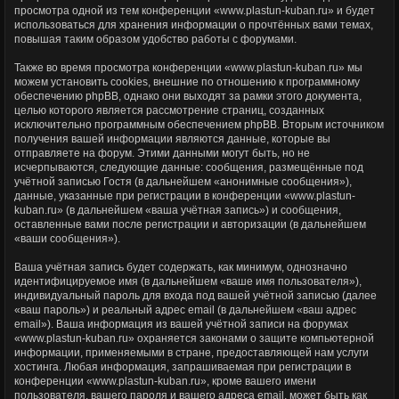
просмотра одной из тем конференции «www.plastun-kuban.ru» и будет
использоваться для хранения информации о прочтённых вами темах,
повышая таким образом удобство работы с форумами.
Также во время просмотра конференции «www.plastun-kuban.ru» мы
можем установить cookies, внешние по отношению к программному
обеспечению phpBB, однако они выходят за рамки этого документа,
целью которого является рассмотрение страниц, созданных
исключительно программным обеспечением phpBB. Вторым источником
получения вашей информации являются данные, которые вы
отправляете на форум. Этими данными могут быть, но не
исчерпываются, следующие данные: сообщения, размещённые под
учётной записью Гостя (в дальнейшем «анонимные сообщения»),
данные, указанные при регистрации в конференции «www.plastun-
kuban.ru» (в дальнейшем «ваша учётная запись») и сообщения,
оставленные вами после регистрации и авторизации (в дальнейшем
«ваши сообщения»).
Ваша учётная запись будет содержать, как минимум, однозначно
идентифицируемое имя (в дальнейшем «ваше имя пользователя»),
индивидуальный пароль для входа под вашей учётной записью (далее
«ваш пароль») и реальный адрес email (в дальнейшем «ваш адрес
email»). Ваша информация из вашей учётной записи на форумах
«www.plastun-kuban.ru» охраняется законами о защите компьютерной
информации, применяемыми в стране, предоставляющей нам услуги
хостинга. Любая информация, запрашиваемая при регистрации в
конференции «www.plastun-kuban.ru», кроме вашего имени
пользователя, вашего пароля и вашего адреса email, может быть как