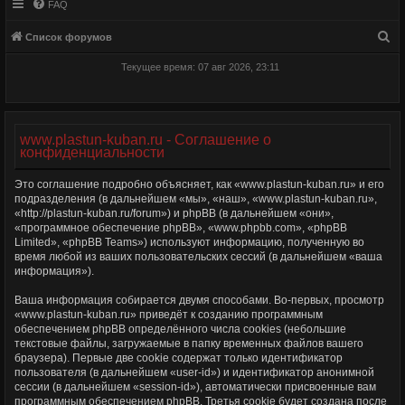
FAQ
П
Список форумов
о
Текущее время: 07 авг 2026, 23:11
и
с
к
www.plastun-kuban.ru - Соглашение о
конфиденциальности
Это соглашение подробно объясняет, как «www.plastun-kuban.ru» и его
подразделения (в дальнейшем «мы», «наш», «www.plastun-kuban.ru»,
«http://plastun-kuban.ru/forum») и phpBB (в дальнейшем «они»,
«программное обеспечение phpBB», «www.phpbb.com», «phpBB
Limited», «phpBB Teams») используют информацию, полученную во
время любой из ваших пользовательских сессий (в дальнейшем «ваша
информация»).
Ваша информация собирается двумя способами. Во-первых, просмотр
«www.plastun-kuban.ru» приведёт к созданию программным
обеспечением phpBB определённого числа cookies (небольшие
текстовые файлы, загружаемые в папку временных файлов вашего
браузера). Первые две cookie содержат только идентификатор
пользователя (в дальнейшем «user-id») и идентификатор анонимной
сессии (в дальнейшем «session-id»), автоматически присвоенные вам
программным обеспечением phpBB. Третья cookie будет создана после