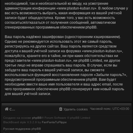
необходимой, так и необязательной ко вводу, на усмотрение
администрации конференции «www.plastun-kuban.ru». В любом случае у
вас есть возможность выбрать, какая информация из вашей учётной
записи будет общедоступна. Кроме того, у вас есть возможность
согласиться/отказаться от получения сообщений, автоматически
сгенерированных программным обеспечением phpBB.
Ваш пароль надёжно зашифрован (односторонним хэшированием).
Однако не рекомендуется использовать этот же самый пароль,
регистрируясь на других сайтах. Ваш пароль является средством
доступа к вашей учётной записи на форумах «www.plastun-kuban.ru»,
пожалуйста, храните его в тайне, ни при каких обстоятельствах ни
представители «www.plastun-kuban.ru», ни phpBB Limited, ни другое
третье лицо не вправе спрашивать ваш пароль. В случае, если вы
забудете ваш пароль к вашей учётной записи, вы сможете
воспользоваться функцией восстановления пароля «Забыли пароль?»,
предусмотренной программным обеспечением phpBB. Вам будет
необходимо ввести ваше имя пользователя и ваш адрес email, после
чего программное обеспечение phpBB сгенерирует вам новый пароль
для вашей учётной записи.
Часовой пояс:
UTC+03:00
Список форумов
Удалить cookies
Создано на основе
phpBB
® Forum Software © phpBB Limited
BlackBoard style V.3.2.9 by
FanFanlaTuFlippe
Русская поддержка phpBB