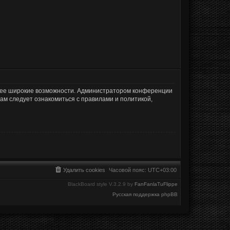
олее широкие возможности. Администратором конференции
ам следует ознакомиться с правилами и политикой,
Удалить cookies
Часовой пояс:
UTC+03:00
BlackBoard style V.3.2.9 by
FanFanlaTuFlippe
Русская поддержка phpBB