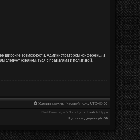
олее широкие возможности. Администратором конференции
ам следует ознакомиться с правилами и политикой,
Удалить cookies
Часовой пояс:
UTC+03:00
BlackBoard style V.3.2.9 by
FanFanlaTuFlippe
Русская поддержка phpBB