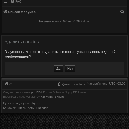
FAQ
П
Список форумов
о
Текущее время: 07 авг 2026, 06:59
и
с
к
Удалить cookies
Вы уверены, что хотите удалить все cookie, установленные данной
конференцией?
Часовой пояс:
UTC+03:00
Список форумов
Удалить cookies
Создано на основе
phpBB
® Forum Software © phpBB Limited
BlackBoard style V.3.2.9 by
FanFanlaTuFlippe
Русская поддержка phpBB
Конфиденциальность
|
Правила