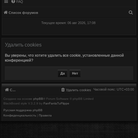
FAQ
П
Список форумов
о
Текущее время: 06 авг 2026, 17:08
и
с
к
Удалить cookies
Вы уверены, что хотите удалить все cookie, установленные данной
конференцией?
Часовой пояс:
UTC+03:00
Список форумов
Удалить cookies
Создано на основе
phpBB
® Forum Software © phpBB Limited
BlackBoard style V.3.2.9 by
FanFanlaTuFlippe
Русская поддержка phpBB
Конфиденциальность
|
Правила