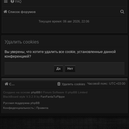
FAQ
П
Список форумов
о
Текущее время: 06 авг 2026, 22:06
и
с
к
Удалить cookies
Вы уверены, что хотите удалить все cookie, установленные данной
конференцией?
Часовой пояс:
UTC+03:00
Список форумов
Удалить cookies
Создано на основе
phpBB
® Forum Software © phpBB Limited
BlackBoard style V.3.2.9 by
FanFanlaTuFlippe
Русская поддержка phpBB
Конфиденциальность
|
Правила