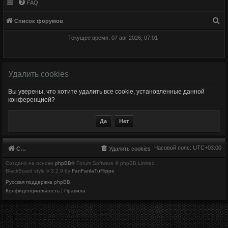
FAQ
П
Список форумов
о
Текущее время: 07 авг 2026, 07:01
и
с
к
Удалить cookies
Вы уверены, что хотите удалить все cookie, установленные данной
конференцией?
Часовой пояс:
UTC+03:00
Список форумов
Удалить cookies
Создано на основе
phpBB
® Forum Software © phpBB Limited
BlackBoard style V.3.2.9 by
FanFanlaTuFlippe
Русская поддержка phpBB
Конфиденциальность
|
Правила