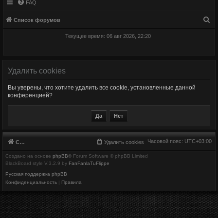
FAQ
П
Список форумов
о
Текущее время: 06 авг 2026, 22:20
и
с
к
Удалить cookies
Вы уверены, что хотите удалить все cookie, установленные данной
конференцией?
Часовой пояс:
UTC+03:00
Список форумов
Удалить cookies
Создано на основе
phpBB
® Forum Software © phpBB Limited
BlackBoard style V.3.2.9 by
FanFanlaTuFlippe
Русская поддержка phpBB
Конфиденциальность
|
Правила