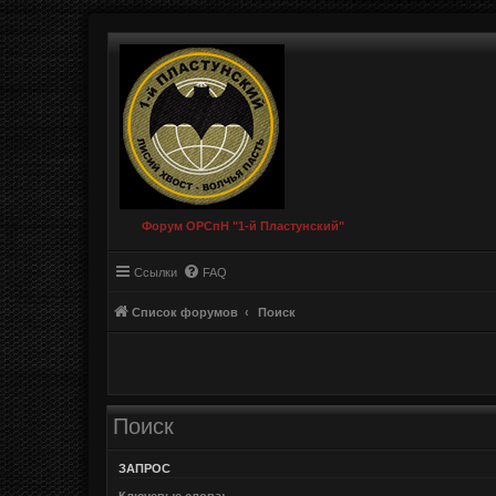
Форум ОРСпН "1-й Пластунский"
Ссылки
FAQ
Список форумов
Поиск
Поиск
ЗАПРОС
Ключевые слова: