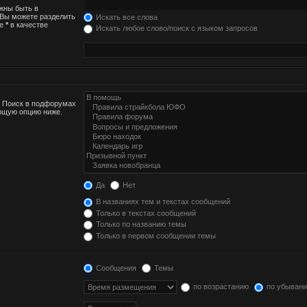
лжны быть в
 Вы можете разделить
Искать все слова
те
*
в качестве
Искать любое слово/поиск с языком запросов
. Поиск в подфорумах
ующую опцию ниже.
Да
Нет
В названиях тем и текстах сообщений
Только в текстах сообщений
Только по названию темы
Только в первом сообщении темы
Сообщения
Темы
по возрастанию
по убыван