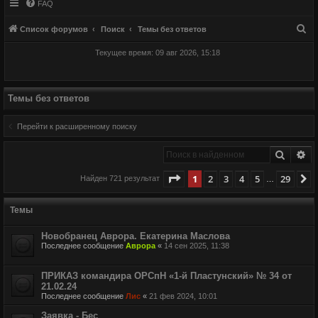
FAQ
П
Список форумов
Поиск
Темы без ответов
о
Текущее время: 09 авг 2026, 15:18
и
с
к
Темы без ответов
Перейти к расширенному поиску
Поиск
Ра
Страница
1
из
29
1
2
3
4
5
29
С
Найден 721 результат
…
Темы
Новобранец Аврора. Екатерина Маслова
Последнее сообщение
Аврора
«
14 сен 2025, 11:38
ПРИКАЗ командира ОРСпН «1-й Пластунский» № 34 от
21.02.24
Последнее сообщение
Лис
«
21 фев 2024, 10:01
Заявка - Бес