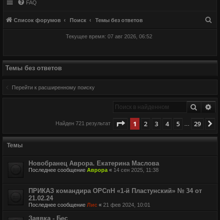
FAQ
П
Список форумов
Поиск
Темы без ответов
о
Текущее время: 07 авг 2026, 06:52
и
с
к
Темы без ответов
Перейти к расширенному поиску
Поиск
Ра
Страница
1
из
29
1
2
3
4
5
29
С
Найден 721 результат
…
Темы
Новобранец Аврора. Екатерина Маслова
Последнее сообщение
Аврора
«
14 сен 2025, 11:38
ПРИКАЗ командира ОРСпН «1-й Пластунский» № 34 от
21.02.24
Последнее сообщение
Лис
«
21 фев 2024, 10:01
Заявка - Бес