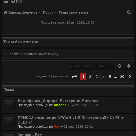
FAQ
П
Список форумов
Поиск
Темы без ответов
о
Текущее время: 10 авг 2026, 10:30
и
с
к
Темы без ответов
Перейти к расширенному поиску
Поиск
Ра
Страница
1
из
29
1
2
3
4
5
29
С
Найден 721 результат
…
Темы
Новобранец Аврора. Екатерина Маслова
Последнее сообщение
Аврора
«
14 сен 2025, 11:38
ПРИКАЗ командира ОРСпН «1-й Пластунский» № 34 от
21.02.24
Последнее сообщение
Лис
«
21 фев 2024, 10:01
Заявка - Бес