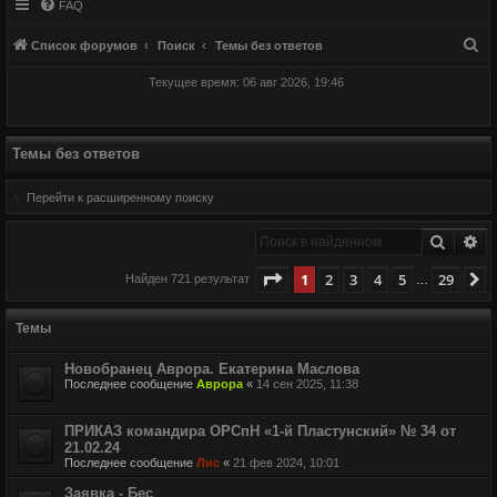
FAQ
П
Список форумов
Поиск
Темы без ответов
о
Текущее время: 06 авг 2026, 19:46
и
с
к
Темы без ответов
Перейти к расширенному поиску
Поиск
Ра
Страница
1
из
29
1
2
3
4
5
29
С
Найден 721 результат
…
Темы
Новобранец Аврора. Екатерина Маслова
Последнее сообщение
Аврора
«
14 сен 2025, 11:38
ПРИКАЗ командира ОРСпН «1-й Пластунский» № 34 от
21.02.24
Последнее сообщение
Лис
«
21 фев 2024, 10:01
Заявка - Бес