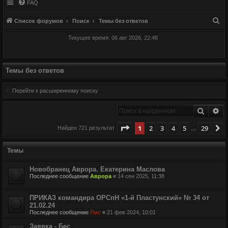
FAQ
П
Список форумов
Поиск
Темы без ответов
о
Текущее время: 06 авг 2026, 22:48
и
с
к
Темы без ответов
Перейти к расширенному поиску
Поиск
Ра
Страница
1
из
29
1
2
3
4
5
29
С
Найден 721 результат
…
Темы
Новобранец Аврора. Екатерина Маслова
Последнее сообщение
Аврора
«
14 сен 2025, 11:38
ПРИКАЗ командира ОРСпН «1-й Пластунский» № 34 от
21.02.24
Последнее сообщение
Лис
«
21 фев 2024, 10:01
Заявка - Бес