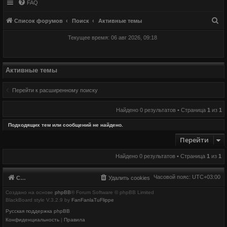
FAQ
П
Список форумов
Поиск
Активные темы
о
Текущее время: 06 авг 2026, 09:18
и
с
к
Активные темы
Перейти к расширенному поиску
Найдено 0 результатов • Страница
1
из
1
Подходящих тем или сообщений не найдено.
Перейти
Найдено 0 результатов • Страница
1
из
1
Часовой пояс:
UTC+03:00
Список форумов
Удалить cookies
Создано на основе
phpBB
® Forum Software © phpBB Limited
BlackBoard style V.3.2.9 by
FanFanlaTuFlippe
Русская поддержка phpBB
Конфиденциальность
|
Правила