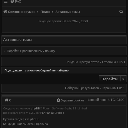
FAQ
П
Список форумов
Поиск
Активные темы
о
Текущее время: 06 авг 2026, 11:24
и
с
к
Активные темы
Перейти к расширенному поиску
Найдено 0 результатов • Страница
1
из
1
Подходящих тем или сообщений не найдено.
Перейти
Найдено 0 результатов • Страница
1
из
1
Часовой пояс:
UTC+03:00
Список форумов
Удалить cookies
Создано на основе
phpBB
® Forum Software © phpBB Limited
BlackBoard style V.3.2.9 by
FanFanlaTuFlippe
Русская поддержка phpBB
Конфиденциальность
|
Правила