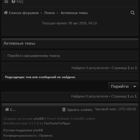
FAQ
П
Список форумов
Поиск
Активные темы
о
Текущее время: 08 авг 2026, 04:10
и
с
к
Активные темы
Перейти к расширенному поиску
Найдено 0 результатов • Страница
1
из
1
Подходящих тем или сообщений не найдено.
Перейти
Найдено 0 результатов • Страница
1
из
1
Часовой пояс:
UTC+03:00
Список форумов
Удалить cookies
Создано на основе
phpBB
® Forum Software © phpBB Limited
BlackBoard style V.3.2.9 by
FanFanlaTuFlippe
Русская поддержка phpBB
Конфиденциальность
|
Правила