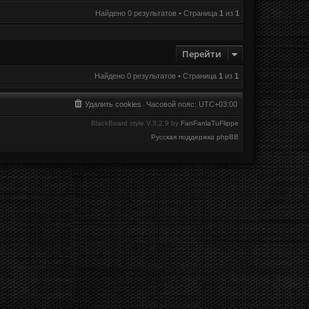
Найдено 0 результатов • Страница
1
из
1
Перейти
Найдено 0 результатов • Страница
1
из
1
Удалить cookies
Часовой пояс:
UTC+03:00
BlackBoard style V.3.2.9 by
FanFanlaTuFlippe
Русская поддержка phpBB