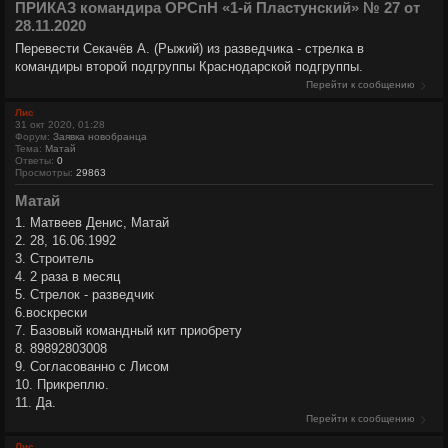
ПРИКАЗ командира ОРСпН «1-й Пластунский» № 27 от
28.11.2020
Перевести Секачёв А. (Рыжий) из разведчика - стрелка в
командиры второй подгруппы Краснодарской подгруппы.
Перейти к сообщению
Лис
31 окт 2020, 01:28
Форум:
Заявка новобранца
Тема:
Матай
Ответы:
0
Просмотры:
29863
Матай
1. Матвеев Денис, Матай
2. 28, 16.06.1992
3. Строитель
4. 2 раза в месяц
5. Стрелок - разведчик
6.воскрески
7. Базовый командный кит приобрету
8. 89892803008
9. Согласованно с Лисом
10. Прикреплю.
11. Да.
Перейти к сообщению
Лис