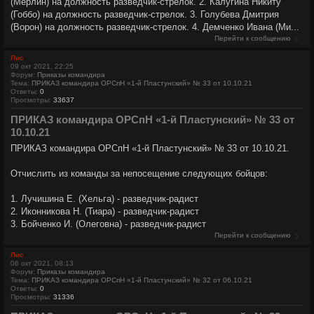
(Мерлин) на должность разведчик-стрелок. 2. Калугина Никиту
(Гоббо) на должность разведчик-стрелок. 3. Голубева Дмитрия
(Ворон) на должность разведчик-стрелок. 4. Демченко Ивана (Ми...
Перейти к сообщению
Лис
09 окт 2021, 22:25
Форум:
Приказы командира
Тема:
ПРИКАЗ командира ОРСпН «1-й Пластунский» № 33 от 10.10.21
Ответы:
0
Просмотры:
33637
ПРИКАЗ командира ОРСпН «1-й Пластунский» № 33 от
10.10.21
ПРИКАЗ командира ОРСпН «1-й Пластунский» № 33 от 10.10.21.
Отчислить из команды за непосещение следующих бойцов:
1. Лучишина Е. (Хельга) - разведчик-радист
2. Иконникова Н. (Тиара) - разведчик-радист
3. Бойченко И. (Олеговна) - разведчик-радист
Перейти к сообщению
Лис
06 окт 2021, 08:13
Форум:
Приказы командира
Тема:
ПРИКАЗ командира ОРСпН «1-й Пластунский» № 32 от 06.10.21
Ответы:
0
Просмотры:
31336