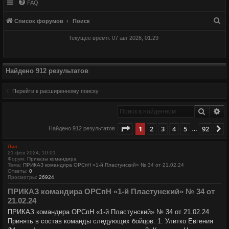
FAQ
П
Список форумов
Поиск
о
Текущее время: 07 авг 2026, 01:29
и
с
к
Найдено 912 результатов
Перейти к расширенному поиску
Поиск
Ра
Страница
1
из
92
1
2
3
4
5
92
С
Найдено 912 результатов
…
Лис
21 фев 2024, 10:01
Форум:
Приказы командира
Тема:
ПРИКАЗ командира ОРСпН «1-й Пластунский» № 34 от 21.02.24
Ответы:
0
Просмотры:
26924
ПРИКАЗ командира ОРСпН «1-й Пластунский» № 34 от
21.02.24
ПРИКАЗ командира ОРСпН «1-й Пластунский» № 34 от 21.02.24
Принять в состав команды следующих бойцов. 1. Улитко Евгения