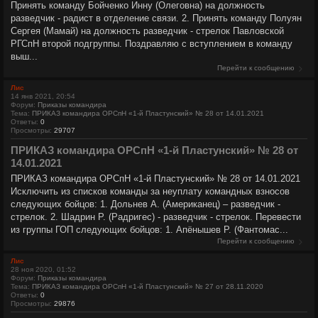
Принять команду Бойченко Инну (Олеговна) на должность
разведчик - радист в отделение связи. 2. Принять команду Полуян
Сергея (Мамай) на должность разведчик - стрелок Павловской
РГСпН второй подгруппы. Поздравляю с вступлением в команду
выш...
Перейти к сообщению
Лис
14 янв 2021, 20:54
Форум:
Приказы командира
Тема:
ПРИКАЗ командира ОРСпН «1-й Пластунский» № 28 от 14.01.2021
Ответы:
0
Просмотры:
29707
ПРИКАЗ командира ОРСпН «1-й Пластунский» № 28 от
14.01.2021
ПРИКАЗ командира ОРСпН «1-й Пластунский» № 28 от 14.01.2021
Исключить из списков команды за неуплату командных взносов
следующих бойцов: 1. Дольнев А. (Американец) – разведчик -
стрелок. 2. Шадрин Р. (Радригес) - разведчик - стрелок. Перевести
из группы ГОП следующих бойцов: 1. Апёнышев Р. (Фантомас...
Перейти к сообщению
Лис
28 ноя 2020, 01:52
Форум:
Приказы командира
Тема:
ПРИКАЗ командира ОРСпН «1-й Пластунский» № 27 от 28.11.2020
Ответы:
0
Просмотры:
29876