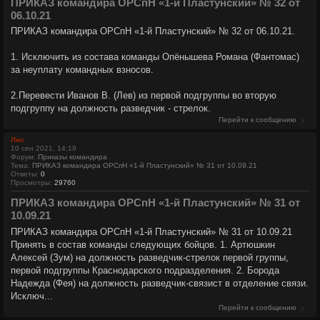
ПРИКАЗ командира ОРСпН «1-й Пластунский» № 32 от
06.10.21
ПРИКАЗ командира ОРСпН «1-й Пластунский» № 32 от 06.10.21.
1. Исключить из состава команды Опёнышева Романа (Фантомас)
за неуплату командных взносов.
2.Перевести Иванов В. (Лев) из первой подгруппы во вторую
подгруппу на должность разведчик - стрелок.
Перейти к сообщению
Лис
10 сен 2021, 14:19
Форум:
Приказы командира
Тема:
ПРИКАЗ командира ОРСпН «1-й Пластунский» № 31 от 10.09.21
Ответы:
0
Просмотры:
29760
ПРИКАЗ командира ОРСпН «1-й Пластунский» № 31 от
10.09.21
ПРИКАЗ командира ОРСпН «1-й Пластунский» № 31 от 10.09.21
Принять в состав команды следующих бойцов. 1. Артюшкин
Алексей (Зум) на должность разведчик-стрелок первой группы,
первой подгруппы Краснодарского подразделения. 2. Борода
Надежда (Фея) на должность разведчик-связист в отделение связи.
Исключ...
Перейти к сообщению