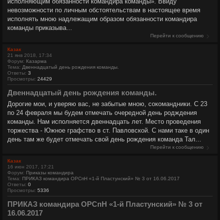
исполняющим обязанности командира команды». Ввиду
невозможности по личным обстоятельствам в настоящее время
исполнять мною надлежащим образом обязанности командира
команды приказыва...
Перейти к сообщению
Казак
21 янв 2018, 17:34
Форум:
Казарма
Тема:
Двеннадцатый день рождения команды.
Ответы:
3
Просмотры:
24429
Двеннадцатый день рождения команды.
Дорогие мои, и уверяю вас, не забытые мною, сокомандники. С 23
по 24 февраля мы будем отмечать очередной день родждения
команды. Нам исполняется двеннадцать лет. Место проведения
торжества - Южное графство в ст. Павловской. С нами таке в один
день там же будет отмечать свой день рождения команда Тал...
Перейти к сообщению
Казак
16 июн 2017, 17:21
Форум:
Приказы командира
Тема:
ПРИКАЗ командира ОРСпН «1-й Пластунский» № 3 от 16.06.2017
Ответы:
0
Просмотры:
5336
ПРИКАЗ командира ОРСпН «1-й Пластунский» № 3 от
16.06.2017