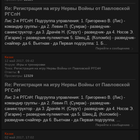
Re: Регистрация на игру Нервы Войны от Павловской
РГСпН
Лис 2-я РГСпН: Подгруппа управления: 1. Григоренко В. (Лис) -
командир группы - да 2. Левин П. (Сумрак) - разведчик-
санинструктор - да 3. Драчёв Н. (Спрут) - разведчик- да 4. Носов Э.
(Гагарин) – разведчик-пулеметчик 5. Швец Д. (Коломбо) - разведчик-
снайпер- да 6. Вьетнам - да Первая подгруппа: 1. Б...
Перейти к сообщению
Казак
12 май 2017, 09:42
Форум:
Игры и тренировки
Тема:
Регистрация на игру Нервы Войны от Павловской РГСпН
Ответы:
6
Просмотры:
12329
Re: Регистрация на игру Нервы Войны от Павловской
РГСпН
Лис 2-я РГСпН: Подгруппа управления: 1. Григоренко В. (Лис) -
командир группы - да 2. Левин П. (Сумрак) - разведчик-
санинструктор - да 3. Драчёв Н. (Спрут) - разведчик- да 4. Носов Э.
(Гагарин) – разведчик-пулеметчик -да 5. Швец Д. (Коломбо) -
разведчик-снайпер- да 6. Вьетнам - да Первая подгруппа: ...
Перейти к сообщению
Казак
02 май 2017, 17:02