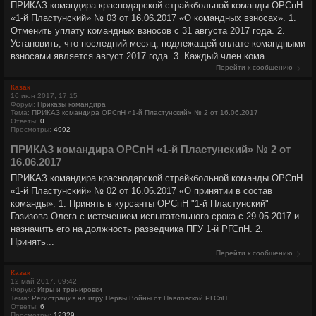
ПРИКАЗ командира краснодарской страйкбольной команды ОРСпН
«1-й Пластунский» № 03 от 16.06.2017 «О командных взносах». 1.
Отменить уплату командных взносов с 31 августа 2017 года. 2.
Установить, что последний месяц, подлежащей оплате командными
взносами является август 2017 года. 3. Каждый член кома...
Перейти к сообщению
Казак
16 июн 2017, 17:15
Форум:
Приказы командира
Тема:
ПРИКАЗ командира ОРСпН «1-й Пластунский» № 2 от 16.06.2017
Ответы:
0
Просмотры:
4992
ПРИКАЗ командира ОРСпН «1-й Пластунский» № 2 от
16.06.2017
ПРИКАЗ командира краснодарской страйкбольной команды ОРСпН
«1-й Пластунский» № 02 от 16.06.2017 «О принятии в состав
команды». 1. Принять в курсанты ОРСпН "1-й Пластунский"
Газизова Олега с истечением испытательного срока с 29.05.2017 и
назначить его на должность разведчика ПГУ 1-й РГСпН. 2.
Принять...
Перейти к сообщению
Казак
12 май 2017, 09:42
Форум:
Игры и тренировки
Тема:
Регистрация на игру Нервы Войны от Павловской РГСпН
Ответы:
6
Просмотры:
12329