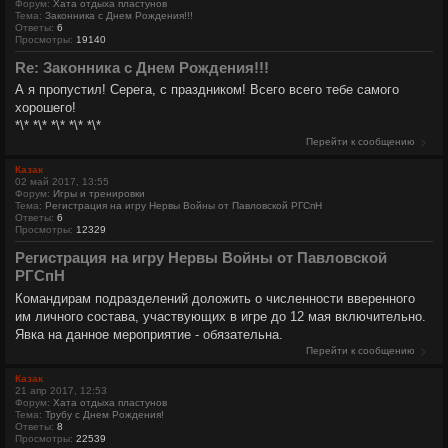
Форум:
Хата отдыха пластунов
Тема:
Законника с Днем Рождения!!!
Ответы:
6
Просмотры:
19140
Re: Законника с Днем Рождения!!!
А я пропустил! Серега, с праздником! Всего всего тебе самого
хорошего!
*\* *\* *\* *\* *\*
Перейти к сообщению
Казак
02 май 2017, 13:55
Форум:
Игры и тренировки
Тема:
Регистрация на игру Нервы Войны от Павловской РГСпН
Ответы:
6
Просмотры:
12329
Регистрация на игру Нервы Войны от Павловской
РГСпН
Командирам подразделений доложить о численности вверенного
им личного состава, участвующих в игре до 12 мая включительно.
Явка на данное мероприятие - обязательна.
Перейти к сообщению
Казак
21 апр 2017, 12:53
Форум:
Хата отдыха пластунов
Тема:
Трубу с Днем Рождения!
Ответы:
8
Просмотры:
22539