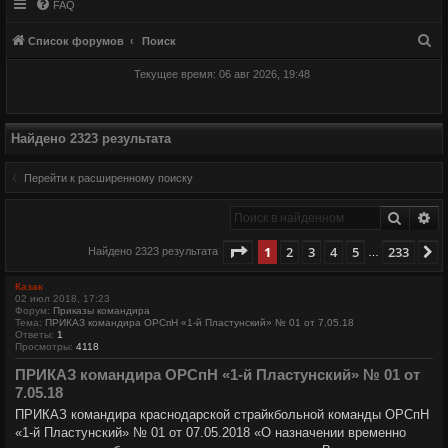
FAQ
П
Список форумов
Поиск
о
Текущее время: 06 авг 2026, 19:48
и
с
к
Найдено 2323 результата
Перейти к расширенному поиску
Поиск
Ра
Страница
1
из
233
1
2
3
4
5
233
С
Найдено 2323 результата
…
Казак
02 июл 2018, 17:23
Форум:
Приказы командира
Тема:
ПРИКАЗ командира ОРСпН «1-й Пластунский» № 01 от 7.05.18
Ответы:
1
Просмотры:
4118
ПРИКАЗ командира ОРСпН «1-й Пластунский» № 01 от
7.05.18
ПРИКАЗ командира краснодарской страйкбольной команды ОРСпН
«1-й Пластунский» № 01 от 07.05.2018 «О назначении временно