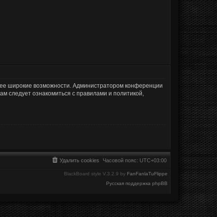
олее широкие возможности. Администратором конференции
ам следует ознакомиться с правилами и политикой,
Удалить cookies
Часовой пояс:
UTC+03:00
BlackBoard style V.3.2.9 by
FanFanlaTuFlippe
Русская поддержка phpBB