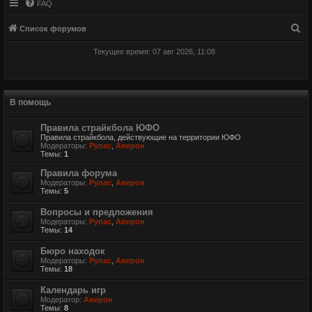
FAQ
П
Список форумов
о
Текущее время: 07 авг 2026, 11:08
и
с
к
В помощь
Правила страйкбола ЮФО
Правила страйкбола, действующие на территории ЮФО
Модераторы:
Рупас
,
Аверон
Темы:
1
Правила форума
Модераторы:
Рупас
,
Аверон
Темы:
5
Вопросы и предложения
Модераторы:
Рупас
,
Аверон
Темы:
14
Бюро находок
Модераторы:
Рупас
,
Аверон
Темы:
18
Календарь игр
Модератор:
Аверон
Темы:
8