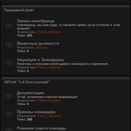
Призывной пункт
Заявка новобранца
Новобранцы, мы вам рады, оставляйте заявку на вступление в этом
форуме!
Модераторы:
Рупас
,
Аверон
Темы:
263
Вакантные должности
Модератор:
Аверон
Темы:
6
Амуниция и Экипировка
Перечень и описание необходимого командного снаряжения.
Модераторы:
Рупас
,
Аверон
Темы:
4
ОРСпН "1-й Пластунский"
Документация
Устав, положения и прочая информация.
Модераторы:
Рупас
,
Аверон
Темы:
4
Приказы командира
Модераторы:
Рупас
,
Аверон
Темы:
206
Решения совета команды