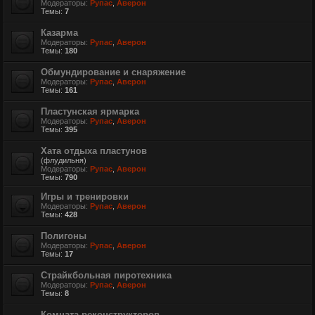
Модераторы:
Рупас
,
Аверон
Темы:
7
Казарма
Модераторы:
Рупас
,
Аверон
Темы:
180
Обмундирование и снаряжение
Модераторы:
Рупас
,
Аверон
Темы:
161
Пластунская ярмарка
Модераторы:
Рупас
,
Аверон
Темы:
395
Хата отдыха пластунов
(флудильня)
Модераторы:
Рупас
,
Аверон
Темы:
790
Игры и тренировки
Модераторы:
Рупас
,
Аверон
Темы:
428
Полигоны
Модераторы:
Рупас
,
Аверон
Темы:
17
Страйкбольная пиротехника
Модераторы:
Рупас
,
Аверон
Темы:
8
Комната реконструкторов