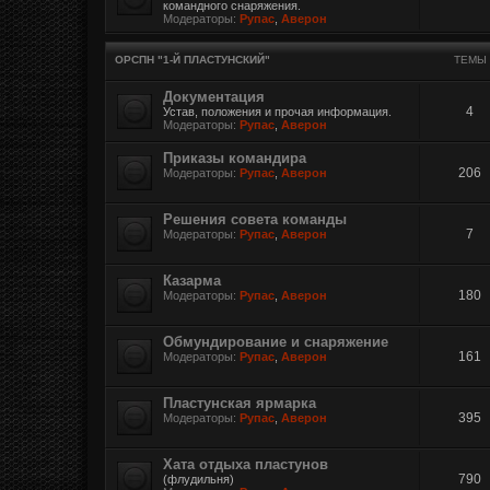
командного снаряжения.
Модераторы:
Рупас
,
Аверон
ОРСПН "1-Й ПЛАСТУНСКИЙ"
ТЕМЫ
Документация
4
Устав, положения и прочая информация.
Модераторы:
Рупас
,
Аверон
Приказы командира
206
Модераторы:
Рупас
,
Аверон
Решения совета команды
7
Модераторы:
Рупас
,
Аверон
Казарма
180
Модераторы:
Рупас
,
Аверон
Обмундирование и снаряжение
161
Модераторы:
Рупас
,
Аверон
Пластунская ярмарка
395
Модераторы:
Рупас
,
Аверон
Хата отдыха пластунов
790
(флудильня)