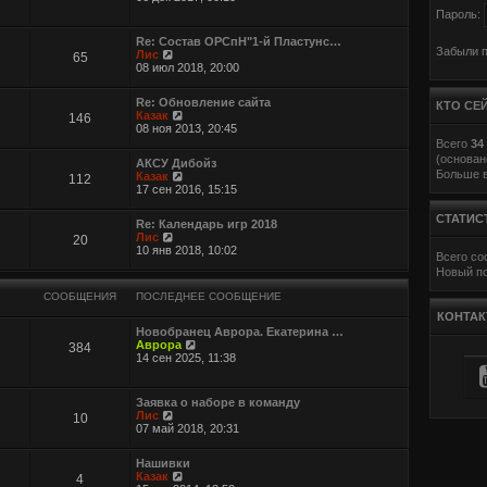
р
Пароль:
е
й
Re: Состав ОРСпН"1-й Пластунс…
т
Забыли 
П
Лис
65
и
е
08 июл 2018, 20:00
к
р
п
е
о
Re: Обновление сайта
й
КТО СЕ
с
П
Казак
146
т
л
е
08 ноя 2013, 20:45
и
е
р
Всего
34
к
д
е
п
(основан
АКСУ Дибойз
н
й
о
Больше в
П
Казак
112
е
т
с
е
17 сен 2016, 15:15
м
и
л
р
у
к
е
е
с
п
СТАТИС
д
Re: Календарь игр 2018
й
о
о
н
П
Лис
20
т
о
с
е
е
10 янв 2018, 10:02
и
б
Всего с
л
м
р
к
щ
е
Новый п
у
е
п
е
д
с
й
о
н
н
СООБЩЕНИЯ
ПОСЛЕДНЕЕ СООБЩЕНИЕ
о
т
с
и
е
о
и
КОНТАК
л
ю
м
б
к
е
Новобранец Аврора. Екатерина …
у
щ
п
П
д
Аврора
384
с
е
о
е
н
14 сен 2025, 11:38
о
н
с
р
е
о
и
л
е
м
б
ю
е
й
у
щ
Заявка о наборе в команду
д
т
с
е
П
Лис
10
н
и
о
н
е
07 май 2018, 20:31
е
к
о
и
р
м
п
б
ю
е
у
о
щ
Нашивки
й
с
с
е
П
Казак
4
т
о