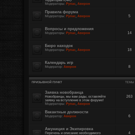
Модераторы:
Рупас
,
Аверон
Правила форума
5
Модераторы:
Рупас
,
Аверон
Вопросы и предложения
14
Модераторы:
Рупас
,
Аверон
Бюро находок
18
Модераторы:
Рупас
,
Аверон
Календарь игр
8
Модератор:
Аверон
ПРИЗЫВНОЙ ПУНКТ
ТЕМЫ
Заявка новобранца
263
Новобранцы, мы вам рады, оставляйте
заявку на вступление в этом форуме!
Модераторы:
Рупас
,
Аверон
Вакантные должности
6
Модератор:
Аверон
Амуниция и Экипировка
4
Перечень и описание необходимого