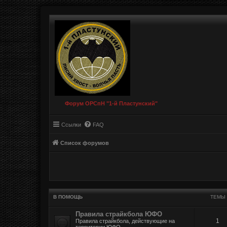
Форум ОРСпН "1-й Пластунский"
Ссылки
FAQ
Список форумов
В ПОМОЩЬ
ТЕМЫ
Правила страйкбола ЮФО
1
Правила страйкбола, действующие на
территории ЮФО