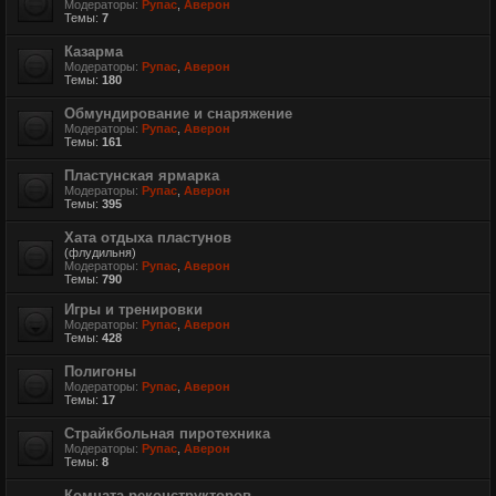
Модераторы:
Рупас
,
Аверон
Темы:
7
Казарма
Модераторы:
Рупас
,
Аверон
Темы:
180
Обмундирование и снаряжение
Модераторы:
Рупас
,
Аверон
Темы:
161
Пластунская ярмарка
Модераторы:
Рупас
,
Аверон
Темы:
395
Хата отдыха пластунов
(флудильня)
Модераторы:
Рупас
,
Аверон
Темы:
790
Игры и тренировки
Модераторы:
Рупас
,
Аверон
Темы:
428
Полигоны
Модераторы:
Рупас
,
Аверон
Темы:
17
Страйкбольная пиротехника
Модераторы:
Рупас
,
Аверон
Темы:
8
Комната реконструкторов