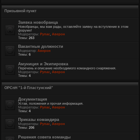
Призывной пункт
Заявка новобранца
Новобранцы, мы вам рады, оставляйте заявку на вступление в этом
форуме!
Модераторы:
Рупас
,
Аверон
Темы:
263
Вакантные должности
Модератор:
Аверон
Темы:
6
Амуниция и Экипировка
Перечень и описание необходимого командного снаряжения.
Модераторы:
Рупас
,
Аверон
Темы:
4
ОРСпН "1-й Пластунский"
Документация
Устав, положения и прочая информация.
Модераторы:
Рупас
,
Аверон
Темы:
4
Приказы командира
Модераторы:
Рупас
,
Аверон
Темы:
206
Решения совета команды