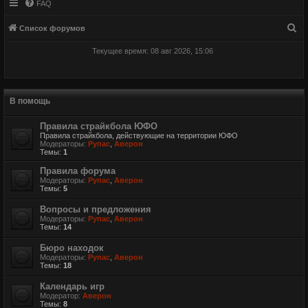
FAQ
П
Список форумов
о
Текущее время: 08 авг 2026, 15:06
и
с
к
В помощь
Правила страйкбола ЮФО
Правила страйкбола, действующие на территории ЮФО
Модераторы:
Рупас
,
Аверон
Темы:
1
Правила форума
Модераторы:
Рупас
,
Аверон
Темы:
5
Вопросы и предложения
Модераторы:
Рупас
,
Аверон
Темы:
14
Бюро находок
Модераторы:
Рупас
,
Аверон
Темы:
18
Календарь игр
Модератор:
Аверон
Темы:
8