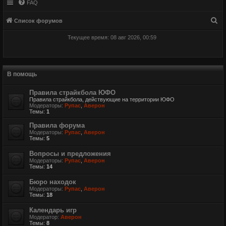
FAQ
П
Список форумов
о
Текущее время: 08 авг 2026, 00:59
и
с
к
В помощь
Правила страйкбола ЮФО
Правила страйкбола, действующие на территории ЮФО
Модераторы:
Рупас
,
Аверон
Темы:
1
Правила форума
Модераторы:
Рупас
,
Аверон
Темы:
5
Вопросы и предложения
Модераторы:
Рупас
,
Аверон
Темы:
14
Бюро находок
Модераторы:
Рупас
,
Аверон
Темы:
18
Календарь игр
Модератор:
Аверон
Темы:
8