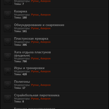
Модераторы:
Рупас
,
Аверон
Темы:
7
Казарма
Модераторы:
Рупас
,
Аверон
Темы:
180
Обмундирование и снаряжение
Модераторы:
Рупас
,
Аверон
Темы:
161
Пластунская ярмарка
Модераторы:
Рупас
,
Аверон
Темы:
395
Хата отдыха пластунов
(флудильня)
Модераторы:
Рупас
,
Аверон
Темы:
790
Игры и тренировки
Модераторы:
Рупас
,
Аверон
Темы:
428
Полигоны
Модераторы:
Рупас
,
Аверон
Темы:
17
Страйкбольная пиротехника
Модераторы:
Рупас
,
Аверон
Темы:
8
Комната реконструкторов