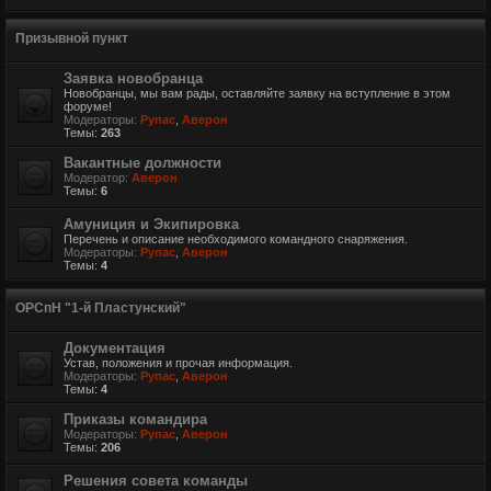
Призывной пункт
Заявка новобранца
Новобранцы, мы вам рады, оставляйте заявку на вступление в этом
форуме!
Модераторы:
Рупас
,
Аверон
Темы:
263
Вакантные должности
Модератор:
Аверон
Темы:
6
Амуниция и Экипировка
Перечень и описание необходимого командного снаряжения.
Модераторы:
Рупас
,
Аверон
Темы:
4
ОРСпН "1-й Пластунский"
Документация
Устав, положения и прочая информация.
Модераторы:
Рупас
,
Аверон
Темы:
4
Приказы командира
Модераторы:
Рупас
,
Аверон
Темы:
206
Решения совета команды