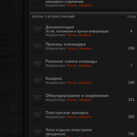
командного снаряжения.
Модераторы:
Рупас
,
Аверон
ОРСПН "1-Й ПЛАСТУНСКИЙ"
ТЕМЫ
Документация
4
Устав, положения и прочая информация.
Модераторы:
Рупас
,
Аверон
Приказы командира
206
Модераторы:
Рупас
,
Аверон
Решения совета команды
7
Модераторы:
Рупас
,
Аверон
Казарма
180
Модераторы:
Рупас
,
Аверон
Обмундирование и снаряжение
161
Модераторы:
Рупас
,
Аверон
Пластунская ярмарка
395
Модераторы:
Рупас
,
Аверон
Хата отдыха пластунов
790
(флудильня)