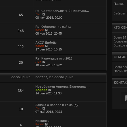
р
Пароль:
е
й
Re: Состав ОРСпН"1-й Пластунс…
т
Забыли 
П
Лис
65
и
е
08 июл 2018, 20:00
к
р
п
е
о
Re: Обновление сайта
й
КТО СЕ
с
П
Казак
146
т
л
е
08 ноя 2013, 20:45
и
е
р
Всего
24
к
д
е
п
(основан
АКСУ Дибойз
н
й
о
Больше в
П
Казак
112
е
т
с
е
17 сен 2016, 15:15
м
и
л
р
у
к
е
е
с
п
СТАТИС
д
Re: Календарь игр 2018
й
о
о
н
П
Лис
20
т
о
с
е
е
10 янв 2018, 10:02
и
б
Всего с
л
м
р
к
щ
е
Новый п
у
е
п
е
д
с
й
о
н
н
СООБЩЕНИЯ
ПОСЛЕДНЕЕ СООБЩЕНИЕ
о
т
с
и
е
о
и
КОНТАК
л
ю
м
б
к
е
Новобранец Аврора. Екатерина …
у
щ
п
П
д
Аврора
384
с
е
о
е
н
14 сен 2025, 11:38
о
н
с
р
е
о
и
л
е
м
б
ю
е
й
у
щ
Заявка о наборе в команду
д
т
с
е
П
Лис
10
н
и
о
н
е
07 май 2018, 20:31
е
к
о
и
р
м
п
б
ю
е
у
о
щ
Нашивки
й
с
с
е
П
Казак
4
т
о