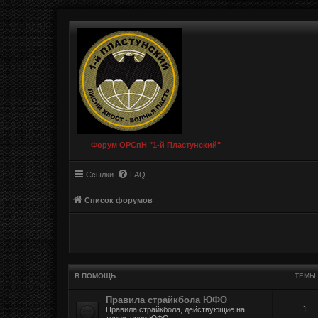
Форум ОРСпН "1-й Пластунский"
Ссылки
FAQ
Список форумов
В ПОМОЩЬ
ТЕМЫ
Правила страйкбола ЮФО
1
Правила страйкбола, действующие на
территории ЮФО