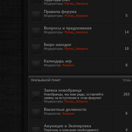
Модераторы:
Рупас
,
Аверон
Правила форума
5
Модераторы:
Рупас
,
Аверон
Вопросы и предложения
14
Модераторы:
Рупас
,
Аверон
Бюро находок
18
Модераторы:
Рупас
,
Аверон
Календарь игр
8
Модератор:
Аверон
ПРИЗЫВНОЙ ПУНКТ
ТЕМЫ
Заявка новобранца
263
Новобранцы, мы вам рады, оставляйте
заявку на вступление в этом форуме!
Модераторы:
Рупас
,
Аверон
Вакантные должности
6
Модератор:
Аверон
Амуниция и Экипировка
4
Перечень и описание необходимого