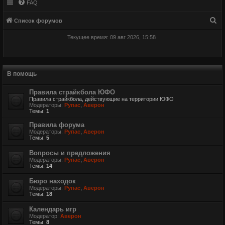
FAQ
П
Список форумов
о
Текущее время: 09 авг 2026, 15:58
и
с
к
В помощь
Правила страйкбола ЮФО
Правила страйкбола, действующие на территории ЮФО
Модераторы:
Рупас
,
Аверон
Темы:
1
Правила форума
Модераторы:
Рупас
,
Аверон
Темы:
5
Вопросы и предложения
Модераторы:
Рупас
,
Аверон
Темы:
14
Бюро находок
Модераторы:
Рупас
,
Аверон
Темы:
18
Календарь игр
Модератор:
Аверон
Темы:
8