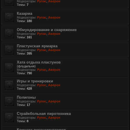
Модераторы:
Рупас
,
Аверон
Темы:
7
Казарма
Модераторы:
Рупас
,
Аверон
Темы:
180
Обмундирование и снаряжение
Модераторы:
Рупас
,
Аверон
Темы:
161
Пластунская ярмарка
Модераторы:
Рупас
,
Аверон
Темы:
395
Хата отдыха пластунов
(флудильня)
Модераторы:
Рупас
,
Аверон
Темы:
790
Игры и тренировки
Модераторы:
Рупас
,
Аверон
Темы:
428
Полигоны
Модераторы:
Рупас
,
Аверон
Темы:
17
Страйкбольная пиротехника
Модераторы:
Рупас
,
Аверон
Темы:
8
Комната реконструкторов