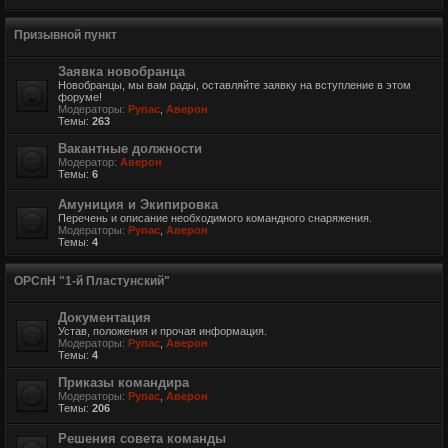
Призывной пункт
Заявка новобранца
Новобранцы, мы вам рады, оставляйте заявку на вступление в этом
форуме!
Модераторы:
Рупас
,
Аверон
Темы:
263
Вакантные должности
Модератор:
Аверон
Темы:
6
Амуниция и Экипировка
Перечень и описание необходимого командного снаряжения.
Модераторы:
Рупас
,
Аверон
Темы:
4
ОРСпН "1-й Пластунский"
Документация
Устав, положения и прочая информация.
Модераторы:
Рупас
,
Аверон
Темы:
4
Приказы командира
Модераторы:
Рупас
,
Аверон
Темы:
206
Решения совета команды