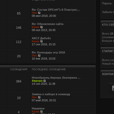
р
Пароль:
е
й
Re: Состав ОРСпН"1-й Пластунс…
т
Забыли 
П
Лис
65
и
е
08 июл 2018, 20:00
к
р
п
е
о
Re: Обновление сайта
й
КТО СЕ
с
П
Казак
146
т
л
е
08 ноя 2013, 20:45
и
е
р
Всего
24
к
д
е
п
(основан
АКСУ Дибойз
н
й
о
Больше в
П
Казак
112
е
т
с
е
17 сен 2016, 15:15
м
и
л
р
у
к
е
е
с
п
СТАТИС
д
Re: Календарь игр 2018
й
о
о
н
П
Лис
20
т
о
с
е
е
10 янв 2018, 10:02
и
б
Всего с
л
м
р
к
щ
е
Новый п
у
е
п
е
д
с
й
о
н
н
СООБЩЕНИЯ
ПОСЛЕДНЕЕ СООБЩЕНИЕ
о
т
с
и
е
о
и
КОНТАК
л
ю
м
б
к
е
Новобранец Аврора. Екатерина …
у
щ
п
П
д
Аврора
384
с
е
о
е
н
14 сен 2025, 11:38
о
н
с
р
е
о
и
л
е
м
б
ю
е
й
у
щ
Заявка о наборе в команду
д
т
с
е
П
Лис
10
н
и
о
н
е
07 май 2018, 20:31
е
к
о
и
р
м
п
б
ю
е
у
о
щ
Нашивки
й
с
с
е
П
Казак
4
т
о