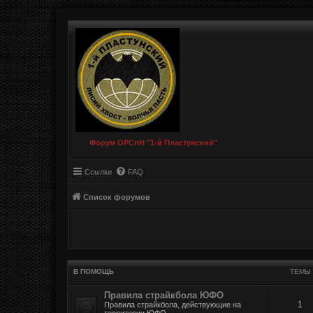
Форум ОРСпН "1-й Пластунский"
Ссылки
FAQ
Список форумов
В ПОМОЩЬ
ТЕМЫ
Правила страйкбола ЮФО
1
Правила страйкбола, действующие на
территории ЮФО