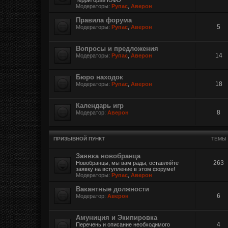
Модераторы:
Рупас
,
Аверон
Правила форума
5
Модераторы:
Рупас
,
Аверон
Вопросы и предложения
14
Модераторы:
Рупас
,
Аверон
Бюро находок
18
Модераторы:
Рупас
,
Аверон
Календарь игр
8
Модератор:
Аверон
ПРИЗЫВНОЙ ПУНКТ
ТЕМЫ
Заявка новобранца
263
Новобранцы, мы вам рады, оставляйте
заявку на вступление в этом форуме!
Модераторы:
Рупас
,
Аверон
Вакантные должности
6
Модератор:
Аверон
Амуниция и Экипировка
4
Перечень и описание необходимого