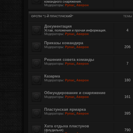
командного снаряжения.
Модераторы:
Рупас
,
Аверон
ОРСПН "1-Й ПЛАСТУНСКИЙ"
ТЕМЫ
Документация
4
Устав, положения и прочая информация.
Модераторы:
Рупас
,
Аверон
Приказы командира
206
Модераторы:
Рупас
,
Аверон
Решения совета команды
7
Модераторы:
Рупас
,
Аверон
Казарма
180
Модераторы:
Рупас
,
Аверон
Обмундирование и снаряжение
161
Модераторы:
Рупас
,
Аверон
Пластунская ярмарка
395
Модераторы:
Рупас
,
Аверон
Хата отдыха пластунов
790
(флудильня)