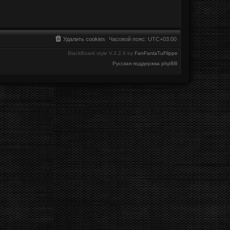
Удалить cookies
Часовой пояс:
UTC+03:00
BlackBoard style V.3.2.9 by
FanFanlaTuFlippe
Русская поддержка phpBB