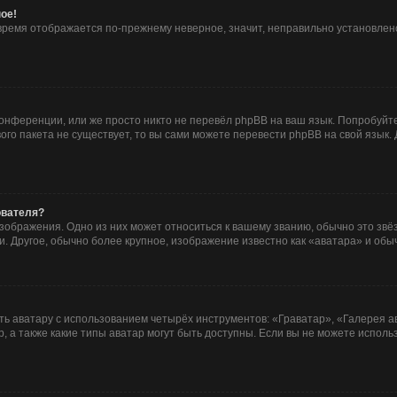
ое!
о время отображается по-прежнему неверное, значит, неправильно установле
онференции, или же просто никто не перевёл phpBB на ваш язык. Попробуйт
ового пакета не существует, то вы сами можете перевести phpBB на свой язы
ователя?
зображения. Одно из них может относиться к вашему званию, обычно это звёзд
. Другое, обычно более крупное, изображение известно как «аватара» и обы
ь аватару с использованием четырёх инструментов: «Граватар», «Галерея а
, а также какие типы аватар могут быть доступны. Если вы не можете испол