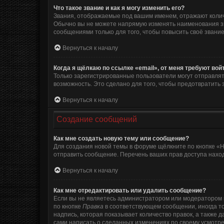
Что такое звание и как я могу изменить его?
Звания, отображаемые под вашим именем, отражают коли
Обычно вы не можете напрямую изменять наименования зв
сообщениями только для того, чтобы повысить своё звани
Вернуться к началу
Когда я щёлкаю по ссылке «email», от меня требуют во
Только зарегистрированные пользователи могут отправлят
возможность. Это сделано для того, чтобы предотвратит
Вернуться к началу
Создание сообщений
Как мне создать новую тему или сообщение?
Для создания новой темы в форуме щёлкните по кнопке «Н
отправить сообщение. Перечень ваших прав доступа наход
Вернуться к началу
Как мне отредактировать или удалить сообщение?
Если вы не являетесь администратором или модератором 
по кнопке
Правка
в соответствующем сообщении, иногда то
надпись, которая показывает количество правок, а также 
сами написать о сделанных изменениях по своему усмотрен