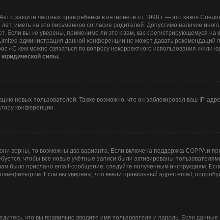
 или Акт о защите частных прав ребёнка в интернете от 1998 г. — это закон Со
ет, иметь на это письменное согласие родителей. Допустимо наличие иного
 Если вы не уверены, применимо ли это к вам, как к регистрирующемуся на 
 Limited администрация данной конференции не может давать рекомендаций 
рос «С кем можно связаться по вопросу некорректного использования и/или ю
т юридической силы.
.
ию новых пользователей. Также возможно, что он заблокировал ваш IP-адре
атору конференции.
они верны, то возможны два варианта. Если включена поддержка COPPA и при 
буется, чтобы все новые учётные записи были активированы пользователями
ам было прислано email-сообщение, следуйте полученным инструкциям. Если
пам-фильтром. Если вы уверены, что ввели правильный адрес email, попробу
едитесь, что вы правильно вводите имя пользователя и пароль. Если данные