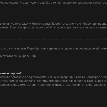
Также возможно, что допущена ошибка в конфигурации конференции, свяжитес
вал или удалил вашу учётную запись. Кроме того, многие конференции пери
ных. Если это произошло, попробуйте зарегистрироваться снова и активнее 
егко получить новый. Перейдите на страницу входа на конференцию и щёлкни
инистратором конференции.
мени и пароля?
сможете оставаться под своим именем на конференции только некоторое огра
о чтобы вам не приходилось вводить имя пользователя и пароль каждый раз, 
щедоступном компьютере, например в библиотеке, интернет-кафе, университе