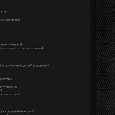
 в них?
 разные цвета?
чные сообщения!
 от кого-то с этой конференции!
й в списках моих друзей и недругов?
и форумам?
стую страницу!
и?
ные мной темы?
ся на определённую тему?