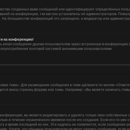
чество созданных вами сообщений или идентифицируют определённых польз
аний на конференции, так как они установлены её администратором. Пожа
е. На большинстве конференций это запрещено, и модератор или администра
йти на конференцию!
ь email-сообщения другим пользователям через встроенную в конференцию ф
ь злоупотребления почтовой системой анонимными пользователями.
овая тема». Для размещения сообщения в теме щёлкните по кнопке «Ответит
ится внизу страниц форума или темы. Например: «Вы можете начинать темы»
конференции, вы можете редактировать и удалять только свои собственные 
лько в течение ограниченного времени после его создания. Если кто-то уже 
дату и время последней из них. Эта надпись не появляется, если сообщение 
ию. Учтите, что обычные пользователи не могут удалить сообщение, если на 