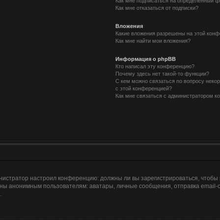
Как мне подписаться на определённый 
Как мне отказаться от подписки?
Вложения
Какие вложения разрешены на этой кон
Как мне найти мои вложения?
Информация о phpBB
Кто написал эту конференцию?
Почему здесь нет такой-то функции?
С кем можно связаться по вопросу неко
с этой конференцией?
Как мне связаться с администратором 
дминистратор настроил конференцию: должны ли вы зарегистрироваться, чтобы
ы анонимным пользователям: аватары, личные сообщения, отправка email-сооб
.