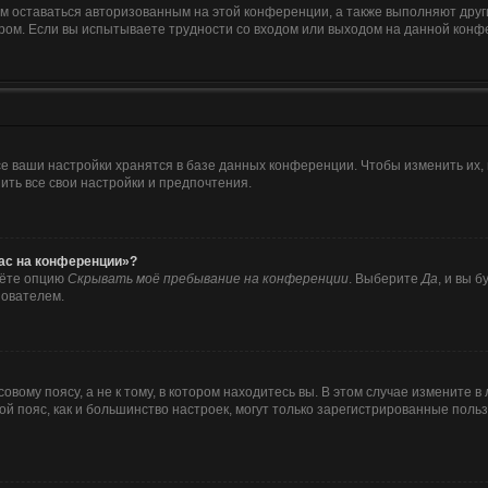
ам оставаться авторизованным на этой конференции, а также выполняют друг
ом. Если вы испытываете трудности со входом или выходом на данной конфе
е ваши настройки хранятся в базе данных конференции. Чтобы изменить их,
ить все свои настройки и предпочтения.
час на конференции»?
дёте опцию
Скрывать моё пребывание на конференции
. Выберите
Да
, и вы 
зователем.
вому поясу, а не к тому, в котором находитесь вы. В этом случае измените в 
совой пояс, как и большинство настроек, могут только зарегистрированные пол