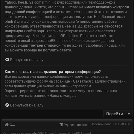
Yahoo!, free.fr, f2s.com и т. п.), с руководством или техподдержкой
данного домена. Учтите, что phpBB Limited
не имеет никакого контроля
над данной конференцией
и не может нести никакой ответственности
за то, кем и как данная конференция используется. Не обращайтесь к
phpBB Limited по юридическим вопросам (о приостановке работы
конференции, ответственности за неё и т. д.), которые
не относятся
напрямую
к сайту phpBB.com или которые частично относятся к
программному обеспечению phpBB Limited. Если же вы всё-таки
пошлёте email в адрес phpBB Limited об использовании данной
конференции
третьей стороной
, то не ждите подробного письма, или
вы можете вообще не получить ответа.
Вернуться к началу
Как мне связаться с администратором конференции?
Все пользователи данной конференции могут использовать
соответствующую форму на странице «Связаться с администрацией»,
если данная функция включена администратором.
Зарегистрированные пользователи также могут воспользоваться
контактами на странице «Наша команда».
Вернуться к началу
Перейти
Часовой пояс:
UTC+03:00
Список форумов
Удалить cookies
Создано на основе
phpBB
® Forum Software © phpBB Limited