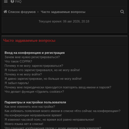
FAQ
П
Список форумов
Часто задаваемые вопросы
о
Текущее время: 06 авг 2026, 20:18
и
с
к
Часто задаваемые вопросы
Вход на конференцию и регистрация
Зачем мне нужно регистрироваться?
Что такое COPPA?
Почему я не могу зарегистрироваться?
Я только что зарегистрировался, но не могу войти!
Почему я не могу войти?
Я давно зарегистрирован, но больше не могу войти!
Я забыл пароль!
Почему мне периодически приходится повторять ввод имени и пароля?
Что делает функция «Удалить cookies»?
Параметры и настройки пользователя
Как мне изменить мои настройки?
Как избежать появления моего имени в списке «Кто сейчас на конференции»?
На конференции неправильное время!
Я изменил часовой пояс, но время всё равно неправильное!
Моего языка нет в списке!
Что означают изображения рядом с моим именем пользователя?