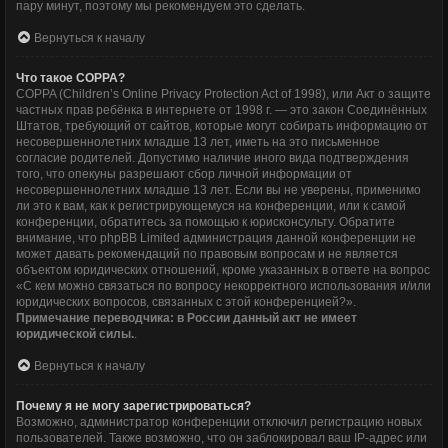
пару минут, поэтому мы рекомендуем это сделать.
Вернуться к началу
Что такое COPPA?
COPPA (Children’s Online Privacy Protection Act of 1998), или Акт о защите
частных прав ребёнка в интернете от 1998 г. — это закон Соединённых
Штатов, требующий от сайтов, которые могут собирать информацию от
несовершеннолетних младше 13 лет, иметь на это письменное
согласие родителей. Допустимо наличие иного вида подтверждения
того, что опекуны разрешают сбор личной информации от
несовершеннолетних младше 13 лет. Если вы не уверены, применимо
ли это к вам, как к регистрирующемуся на конференции, или к самой
конференции, обратитесь за помощью к юрисконсульту. Обратите
внимание, что phpBB Limited администрация данной конференции не
может давать рекомендаций по правовым вопросам и не является
объектом юридических отношений, кроме указанных в ответе на вопрос
«С кем можно связаться по вопросу некорректного использования и/или
юридических вопросов, связанных с этой конференцией?».
Примечание переводчика: в России данный акт не имеет
юридической силы.
.
Вернуться к началу
Почему я не могу зарегистрироваться?
Возможно, администратор конференции отключил регистрацию новых
пользователей. Также возможно, что он заблокировал ваш IP-адрес или