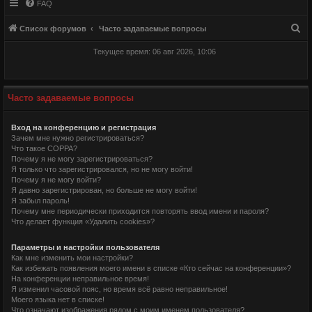
FAQ
П
Список форумов
Часто задаваемые вопросы
о
Текущее время: 06 авг 2026, 10:06
и
с
к
Часто задаваемые вопросы
Вход на конференцию и регистрация
Зачем мне нужно регистрироваться?
Что такое COPPA?
Почему я не могу зарегистрироваться?
Я только что зарегистрировался, но не могу войти!
Почему я не могу войти?
Я давно зарегистрирован, но больше не могу войти!
Я забыл пароль!
Почему мне периодически приходится повторять ввод имени и пароля?
Что делает функция «Удалить cookies»?
Параметры и настройки пользователя
Как мне изменить мои настройки?
Как избежать появления моего имени в списке «Кто сейчас на конференции»?
На конференции неправильное время!
Я изменил часовой пояс, но время всё равно неправильное!
Моего языка нет в списке!
Что означают изображения рядом с моим именем пользователя?