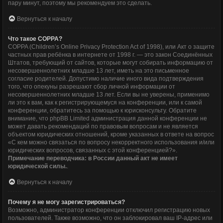
пару минут, поэтому мы рекомендуем это сделать.
Вернуться к началу
Что такое COPPA?
COPPA (Children’s Online Privacy Protection Act of 1998), или Акт о защите
частных прав ребёнка в интернете от 1998 г. — это закон Соединённых
Штатов, требующий от сайтов, которые могут собирать информацию от
несовершеннолетних младше 13 лет, иметь на это письменное
согласие родителей. Допустимо наличие иного вида подтверждения
того, что опекуны разрешают сбор личной информации от
несовершеннолетних младше 13 лет. Если вы не уверены, применимо
ли это к вам, как к регистрирующемуся на конференции, или к самой
конференции, обратитесь за помощью к юрисконсульту. Обратите
внимание, что phpBB Limited администрация данной конференции не
может давать рекомендаций по правовым вопросам и не является
объектом юридических отношений, кроме указанных в ответе на вопрос
«С кем можно связаться по вопросу некорректного использования и/или
юридических вопросов, связанных с этой конференцией?».
Примечание переводчика: в России данный акт не имеет
юридической силы.
.
Вернуться к началу
Почему я не могу зарегистрироваться?
Возможно, администратор конференции отключил регистрацию новых
пользователей. Также возможно, что он заблокировал ваш IP-адрес или