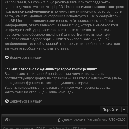
Yahoo!, free.fr, f2s.com и т. п.), с руководством или техподдержкой
данного домена. Учтите, что phpBB Limited
не имеет никакого контроля
над данной конференцией
и не может нести никакой ответственности
за то, кем и как данная конференция используется. Не обращайтесь к
phpBB Limited по юридическим вопросам (о приостановке работы
конференции, ответственности за неё и т. д.), которые
не относятся
напрямую
к сайту phpBB.com или которые частично относятся к
программному обеспечению phpBB Limited. Если же вы всё-таки
пошлёте email в адрес phpBB Limited об использовании данной
конференции
третьей стороной
, то не ждите подробного письма, или
вы можете вообще не получить ответа.
Вернуться к началу
Как мне связаться с администратором конференции?
Все пользователи данной конференции могут использовать
соответствующую форму на странице «Связаться с администрацией»,
если данная функция включена администратором.
Зарегистрированные пользователи также могут воспользоваться
контактами на странице «Наша команда».
Вернуться к началу
Перейти
Часовой пояс:
UTC+03:00
Список форумов
Удалить cookies
Создано на основе
phpBB
® Forum Software © phpBB Limited