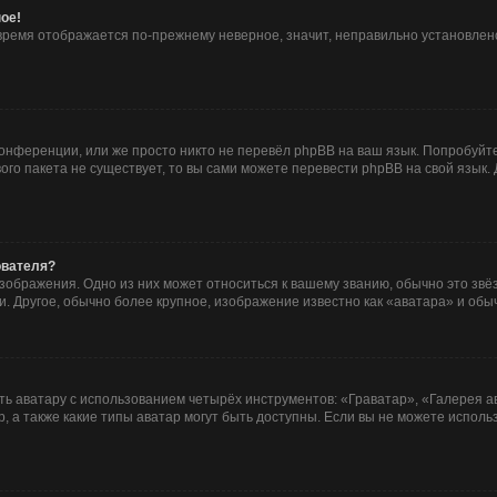
ое!
о время отображается по-прежнему неверное, значит, неправильно установле
онференции, или же просто никто не перевёл phpBB на ваш язык. Попробуйт
ового пакета не существует, то вы сами можете перевести phpBB на свой язы
ователя?
зображения. Одно из них может относиться к вашему званию, обычно это звёзд
. Другое, обычно более крупное, изображение известно как «аватара» и обы
ь аватару с использованием четырёх инструментов: «Граватар», «Галерея а
, а также какие типы аватар могут быть доступны. Если вы не можете испол