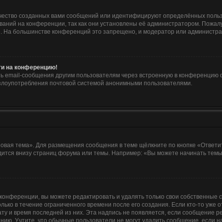
чество созданных вами сообщений или идентифицируют определённых польз
аний на конференции, так как они установлены её администратором. Пожа
е. На большинстве конференций это запрещено, и модератор или администра
йти на конференцию!
ь email-сообщения другим пользователям через встроенную в конференцию ф
ь злоупотребления почтовой системой анонимными пользователями.
овая тема». Для размещения сообщения в теме щёлкните по кнопке «Ответит
ится внизу страниц форума или темы. Например: «Вы можете начинать темы»
конференции, вы можете редактировать и удалять только свои собственные 
лько в течение ограниченного времени после его создания. Если кто-то уже 
дату и время последней из них. Эта надпись не появляется, если сообщение 
ию. Учтите, что обычные пользователи не могут удалить сообщение, если на 