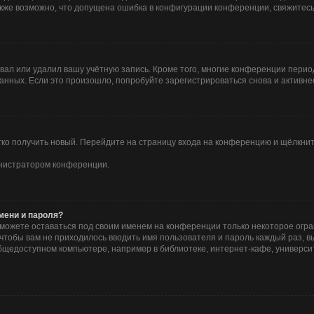
Также возможно, что допущена ошибка в конфигурации конференции, свяжитес
вал или удалил вашу учётную запись. Кроме того, многие конференции пери
ных. Если это произошло, попробуйте зарегистрироваться снова и активнее 
егко получить новый. Перейдите на страницу входа на конференцию и щёлкни
инистратором конференции.
мени и пароля?
сможете оставаться под своим именем на конференции только некоторое огра
о чтобы вам не приходилось вводить имя пользователя и пароль каждый раз, 
щедоступном компьютере, например в библиотеке, интернет-кафе, университе