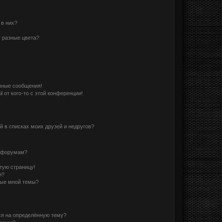
 в них?
 разные цвета?
чные сообщения!
 от кого-то с этой конференции!
й в списках моих друзей и недругов?
и форумам?
стую страницу!
и?
ные мной темы?
ся на определённую тему?