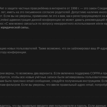
 или Акт о защите частных прав ребёнка в интернете от 1998 г. — это закон Со
ет, иметь на это письменное согласие родителей. Допустимо наличие иного
 Если вы не уверены, применимо ли это к вам, как к регистрирующемуся на 
 Limited администрация данной конференции не может давать рекомендаций 
рос «С кем можно связаться по вопросу некорректного использования и/или ю
т юридической силы.
.
ию новых пользователей. Также возможно, что он заблокировал ваш IP-адре
атору конференции.
они верны, то возможны два варианта. Если включена поддержка COPPA и при 
буется, чтобы все новые учётные записи были активированы пользователями
ам было прислано email-сообщение, следуйте полученным инструкциям. Если
пам-фильтром. Если вы уверены, что ввели правильный адрес email, попробу
едитесь, что вы правильно вводите имя пользователя и пароль. Если данные