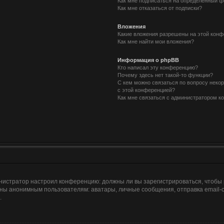
Как мне подписаться на определённый 
Как мне отказаться от подписки?
Вложения
Какие вложения разрешены на этой кон
Как мне найти мои вложения?
Информация о phpBB
Кто написал эту конференцию?
Почему здесь нет такой-то функции?
С кем можно связаться по вопросу неко
с этой конференцией?
Как мне связаться с администратором 
дминистратор настроил конференцию: должны ли вы зарегистрироваться, чтобы
ы анонимным пользователям: аватары, личные сообщения, отправка email-сооб
.