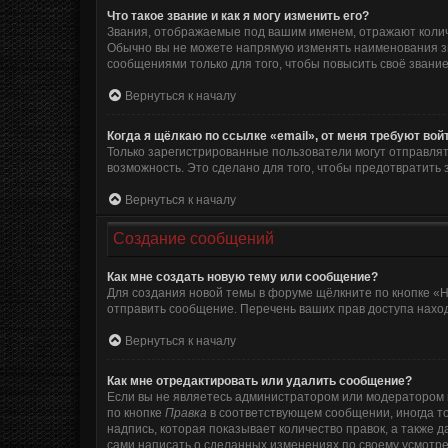
Что такое звание и как я могу изменить его?
Звания, отображаемые под вашим именем, отражают коли
Обычно вы не можете напрямую изменять наименования зв
сообщениями только для того, чтобы повысить своё звани
Вернуться к началу
Когда я щёлкаю по ссылке «email», от меня требуют во
Только зарегистрированные пользователи могут отправлят
возможность. Это сделано для того, чтобы предотвратит
Вернуться к началу
Создание сообщений
Как мне создать новую тему или сообщение?
Для создания новой темы в форуме щёлкните по кнопке «Н
отправить сообщение. Перечень ваших прав доступа наход
Вернуться к началу
Как мне отредактировать или удалить сообщение?
Если вы не являетесь администратором или модератором 
по кнопке
Правка
в соответствующем сообщении, иногда то
надпись, которая показывает количество правок, а также 
сами написать о сделанных изменениях по своему усмотрен