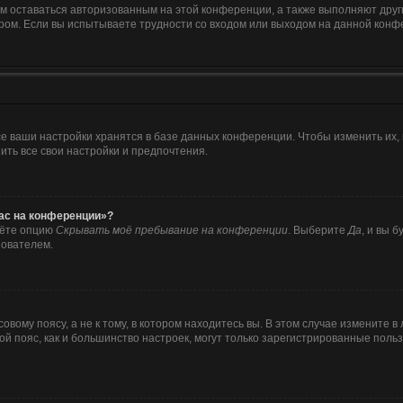
ам оставаться авторизованным на этой конференции, а также выполняют друг
ом. Если вы испытываете трудности со входом или выходом на данной конфе
е ваши настройки хранятся в базе данных конференции. Чтобы изменить их,
ить все свои настройки и предпочтения.
час на конференции»?
дёте опцию
Скрывать моё пребывание на конференции
. Выберите
Да
, и вы 
зователем.
вому поясу, а не к тому, в котором находитесь вы. В этом случае измените в 
совой пояс, как и большинство настроек, могут только зарегистрированные пол